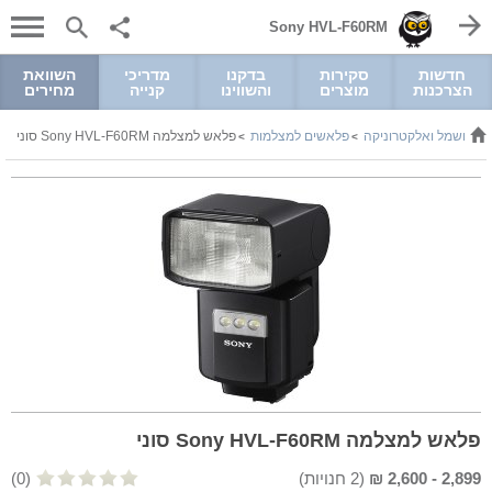
Sony HVL-F60RM
חדשות
סקירות
בדקנו
מדריכי
השוואת
הצרכנות
מוצרים
והשווינו
קנייה
מחירים
חשמל ואלקטרוניקה
פלאשים למצלמות
פלאש למצלמה Sony HVL-F60RM סוני
>
>
>
פלאש למצלמה Sony HVL-F60RM סוני
2,899
-
2,600
₪
(
2
חנויות)
(0)