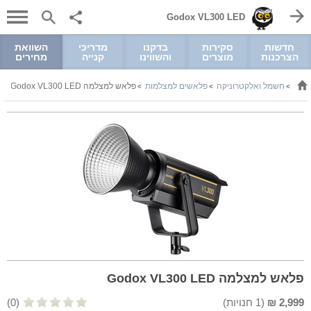
Godox VL300 LED
חדשות
סקירות
בדקנו
מדריכי
השוואת
הצרכנות
מוצרים
והשווינו
קנייה
מחירים
חשמל ואלקטרוניקה
פלאשים למצלמות
פלאש למצלמה Godox VL300 LED
>
>
>
פלאש למצלמה Godox VL300 LED
2,999
₪
(
1
חנויות)
(0)