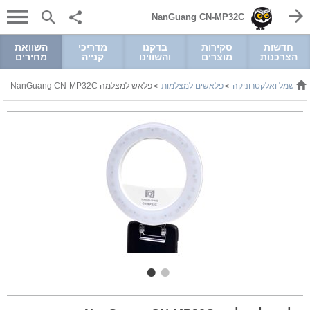
NanGuang CN-MP32C
חדשות
סקירות
בדקנו
מדריכי
השוואת
הצרכנות
מוצרים
והשווינו
קנייה
מחירים
חשמל ואלקטרוניקה
פלאשים למצלמות
פלאש למצלמה NanGuang CN-MP32C
>
>
>