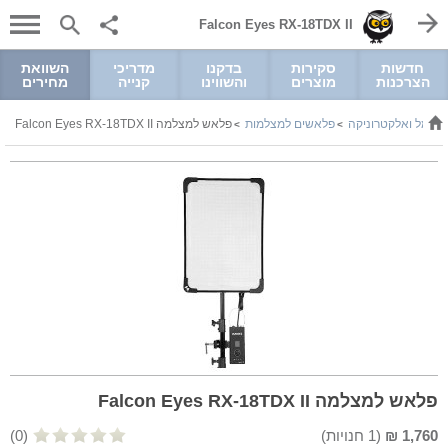
Falcon Eyes RX-18TDX II
חדשות
סקירות
בדקנו
מדריכי
השוואת
הצרכנות
מוצרים
והשווינו
קנייה
מחירים
חשמל ואלקטרוניקה
פלאשים למצלמות
פלאש למצלמה Falcon Eyes RX-18TDX II
>
>
פלאש למצלמה Falcon Eyes RX-18TDX II
1,760
₪
(
1
חנויות)
(0)