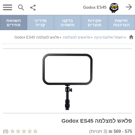
Godox ES45
חדשות
סקירות
בדקנו
מדריכי
השוואת
הצרכנות
מוצרים
והשווינו
קנייה
מחירים
חשמל ואלקטרוניקה
פלאשים למצלמות
פלאש למצלמה Godox ES45
>
>
>
פלאש למצלמה Godox ES45
575
-
569
₪
(
3
חנויות)
(0)