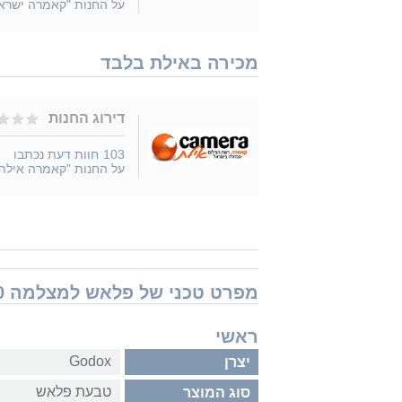
על החנות "קאמרה ישרא
מכירה באילת בלבד
דירוג החנות
103
חוות דעת נכתבו
על החנות "קאמרה אילת
מפרט טכני של פלאש למצלמה Godox R200
ראשי
Godox
יצרן
טבעת פלאש
סוג המוצר