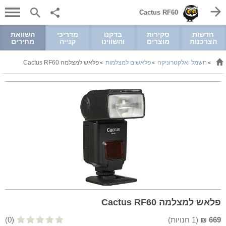
Cactus RF60
חדשות
סקירות
בדקנו
מדריכי
השוואת
הצרכנות
מוצרים
והשווינו
קנייה
מחירים
חשמל ואלקטרוניקה
פלאשים למצלמות
פלאש למצלמה Cactus RF60
>
>
>
פלאש למצלמה Cactus RF60
669
₪
(
1
חנויות)
(0)