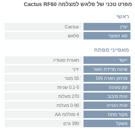
מפרט טכני של פלאש למצלמה Cactus RF60
ראשי
יצרן
Cactus
סוג המוצר
פלאש
מאפייני מפתח
ייעוד
תאורת סטודיו
שיטה מדידת האור
ידני
מרחק הארה GN
55 מטר
זמן טעינה
0.1-5 שניות
זווית סיבוב
270 מעלות
זווית הטייה
0-90 מעלות
מקור מתח
4 סוללות AA
משקל
390 גרם