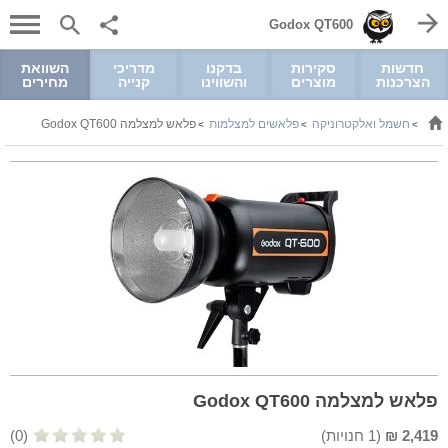
Godox QT600
חדשות
סקירות
בדקנו
מדריכי
השוואת
הצרכנות
מוצרים
והשווינו
קנייה
מחירים
חשמל ואלקטרוניקה
פלאשים למצלמות
פלאש למצלמה Godox QT600
>
>
>
פלאש למצלמה Godox QT600
2,419
₪
(
1
חנויות)
(0)