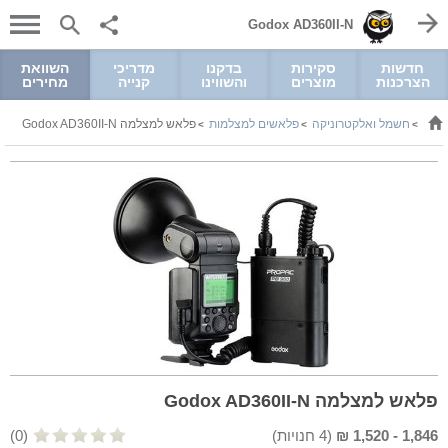
Godox AD360II-N
חדשות
סקירות
בדקנו
מדריכי
השוואת
הצרכנות
מוצרים
והשווינו
קנייה
מחירים
חשמל ואלקטרוניקה
פלאשים למצלמות
פלאש למצלמה Godox AD360II-N
>
>
>
פלאש למצלמה Godox AD360II-N
1,846
-
1,520
₪
(
4
חנויות)
(0)