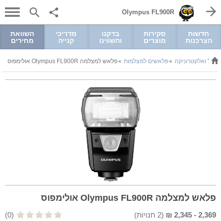
Olympus FL900R
חדשות
סקירות
בדקנו
מדריכי
השוואת
הצרכנות
מוצרים
והשווינו
קנייה
מחירים
שמל ואלקטרוניקה
פלאשים למצלמות
פלאש למצלמה Olympus FL900R אולימפוס
>
>
פלאש למצלמה Olympus FL900R אולימפוס
2,369
-
2,345
₪
(
2
חנויות)
(0)