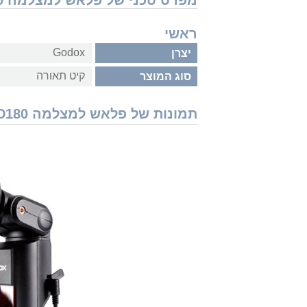
מפרט טכני של פלאש למצלמה Godox AD180
ראשי
Godox
יצרן
קיט תאורה
סוג המוצר
תמונות של פלאש למצלמה Godox AD180