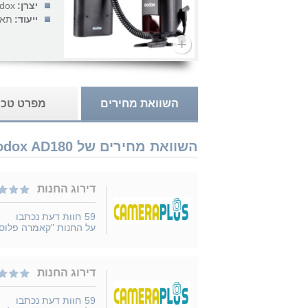
יצרן:
dox
ייעוד:
תאו
השוואת מחירים
מפרט טכנ
השוואת מחירים של Godox AD180 נמכר ב 3 חנויות
דירוג החנות
59
חוות דעת נכתבו
על החנות "קאמרה פלוס
דירוג החנות
59
חוות דעת נכתבו