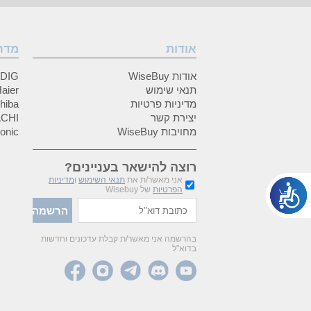
אודות
מדר
אודות WiseBuy
GRUNDIG
תנאי שימוש
Haier (האיי
מדיניות פרטיות
Toshiba (
יצירת קשר
HITACHI 
מחויבות WiseBuy
anasonic
רוצה להישאר בעניינים?
אני מאשר/ת את
תנאי השימוש
ו
מדיניות
הפרטיות
של Wisebuy
בהרשמה אני מאשר/ת קבלת עדכונים וחדשות
בדוא"ל