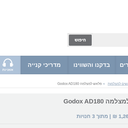
ים
בדקנו והשווינו
מדריכי קנייה
אוזניות
שים למצלמות
פלאש למצלמה Godox AD180
>
 Godox AD180
1,2
₪
| מתוך
3
חנויות