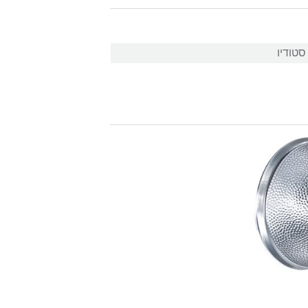
טודיו