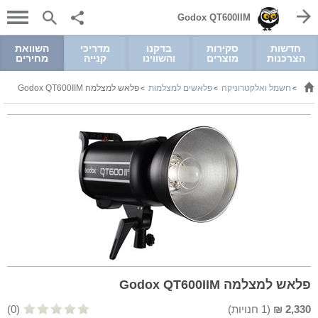
Godox QT600IIM
חדשות
סקירות
בדקנו
מדריכי
השוואת
הצרכנות
מוצרים
והשווינו
קנייה
מחירים
חשמל ואלקטרוניקה
פלאשים למצלמות
פלאש למצלמה Godox QT600IIM
>
>
>
פלאש למצלמה Godox QT600IIM
2,330
₪
(
1
חנויות)
(0)