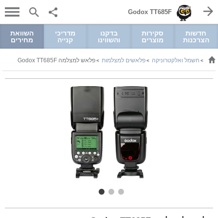
Godox TT685F
חדשות
סקירות
בדקנו
מדריכי
השוואת
הצרכנות
מוצרים
והשווינו
קנייה
מחירים
חשמל ואלקטרוניקה
פלאשים למצלמות
פלאש למצלמה Godox TT685F
>
>
>