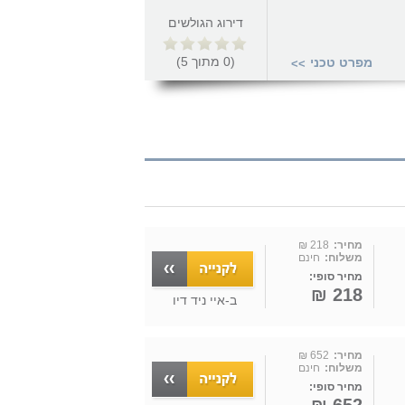
דירוג הגולשים
(
0
מתוך
5
)
מפרט טכני
>>
מחיר:
218 ₪
משלוח:
חינם
מחיר סופי:
218 ₪
ב-
איי ניד דיו
מחיר:
652 ₪
משלוח:
חינם
מחיר סופי: