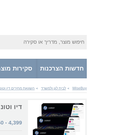
חיפוש מוצר, מדריך או סקירה
חדשות הצרכנות
סקירות מוצר
WiseBuy
לבית לגן ולמשרד
השוואת מחירים דיו וטונ
>
>
דיו וטונרים K CF410-3X
50
-
4,399