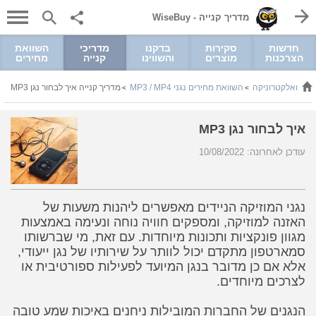
מדריך קנייה - WiseBuy
חדשות
סקירות
בדקנו
מדריכי
השוואת
הצרכנות
מוצרים
והשווינו
קנייה
מחירים
מל ואלקטרוניקה
השוואת מחירים נגני MP3 / MP4
מדריך קנייה איך לבחור נגן MP3
>
>
איך לבחור נגן MP3
עודכן לאחרונה: 10/08/2022
נגני המוזיקה הניידים מאפשרים ליהנות משעות של
האזנה למוזיקה, ומספקים חוויה נוחה ונעימה באמצעות
מגוון פונקציות ותכונות מיוחדות. עם זאת, מי שברשותו
סמארטפון מתקדם יכול לוותר על שירותיו של נגן ייעודי,
אלא אם כן מדובר בנגן המיועד לפעילות ספורטיבית או
לצרכים מיוחדים.
הנגנים של החברות המובילות ניחנים באיכות שמע טובה