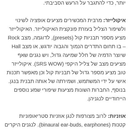
יותר, כדי להתגבר על הרעש הסביבתי.
איקולייזר:
מרבית המכשירים מציעים אופציה לשינוי
ולשיפור הצליל בעזרת פונקצית האיקולייזר. האיקולייזר
מציע מספר תבניות קול (
presets
), לדוגמה, מצב
Rock
–
בו תחום התדרים הנמוך והגבוה יודגש, או מצב
Hall
שיוצר הדמיה של חלל שמיעה גדול, ויש נגנים שאף
מציעים מצב של צליל היקפי (
SRS WOW
). איקולייזר
טוב מציע מספר גדול של תבניות קול וכן מאפשר תכנות
אישי על ידי המשתמש, ושמירתה של אותה תבנית בנגן.
בנוסף, החברות השונות מציעות שיפורי שמע נוספים
הייחודיים לנגניהן.
אוזניות:
לרוב מצורפות לנגן אוזניות סטריאופוניות
קטנות
(binaural ear-buds, earphones)
. לנגנים היקרים