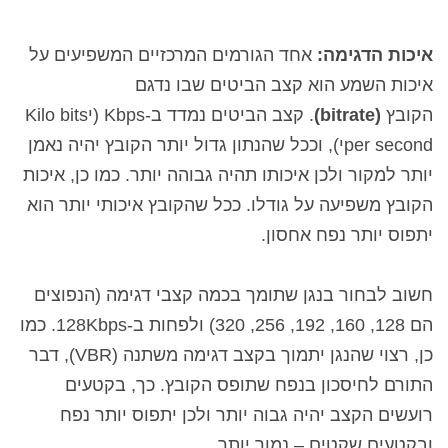
איכות הדגימה:
אחד הגורמים המרכזיים המשפיעים על
איכות השמע הוא קצב הביטים שבו נדגם
הקובץ
(
bitrate
)
. קצב הביטים נמדד ב-Kbps (
י
Kilo bits
per second
י
)
, וככל שהנתון גדול יותר הקובץ יהיה נאמן
יותר למקור ולכן איכותו תהיה גבוהה יותר. כמו כן, איכות
הקובץ משפיעה על גודלו. ככל שהקובץ איכותי יותר הוא
יתפוס יותר נפח אחסון.
חשוב לבחור בנגן שתומך בכמה קצבי דגימה (הנפוצים
הם 128, 160, 192, 256, 320) ולפחות ב-
Kbps
128
. כמו
כן, רצוי שהנגן יתמוך בקצב דגימה משתנה (
VBR
), דבר
התורם לחיסכון בנפח שתופס הקובץ. כך, בקטעים
רועשים הקצב יהיה גבוה יותר ולכן יתפוס יותר נפח
ובקטעים שקטים – נמוך יותר.