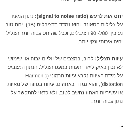
יחס אות לרעש (
signal to noise ratio
):
נתון המעיד
על צלילות הסאונד, והוא נמדד בדציבלים (
dB
). יחס טוב
נע בין
80
ל-
90 דציבלים, וככל שהיחס גבוה יותר הצליל
יהיה איכותי ונקי יותר.
עיוות הצליל:
לרוב, במצבים של ווליום גבוה או
שימוש
לא נכון באיקולייזר יתעוות במעט הצליל. הנתון המצביע
על מידת העיוות נקרא עיוות הרמוני (
Harmonic
distortion
), והוא נמדד באחוזים. עיוות בטווח של מאיות
או עשיריות האחוז נחשב לטוב, ולא כדאי להתפשר על
נתון גבוה יותר.