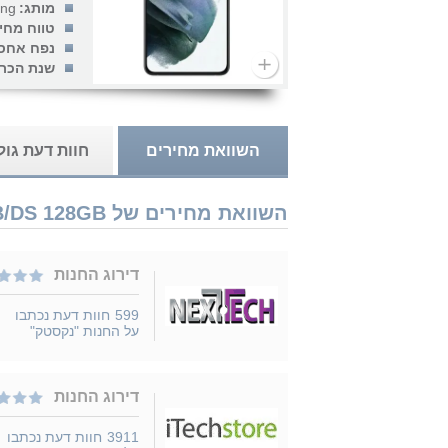
מותג:
ng
טווח מחי
נפח אחסון
שנת הכרז
השוואת מחירים
חוות דעת גו
השוואת מחירים של Samsung Galaxy S21 Plus 5G SM-G996B/DS 128GB נמכר ב 7 חנויות
דירוג החנות
599
חוות דעת נכתבו
על החנות "נקסטק"
דירוג החנות
3911
חוות דעת נכתבו