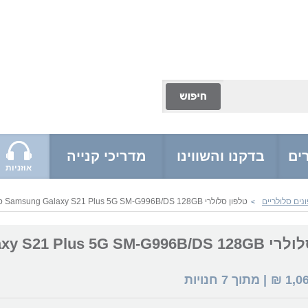
ים
בדקנו והשווינו
מדריכי קנייה
אוזניות
נים סלולריים
טלפון סלולרי Samsung Galaxy S21 Plus 5G SM-G996B/DS 128GB סמסונג
>
טלפון סלולרי S21 Plus 5G SM-G996B/DS 128GB
1,0
₪
| מתוך
7
חנויות