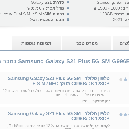
Samsung, Samsu
סדרה:
Galaxy S21
רים:
1000 - 1500 ₪
גודל מסך:
6.7 אינטש
 פנימי:
128GB
כרטיס SIM:
Dual SIM, eSIM אופציונלי...
ה:
2021
מבנה המכשיר:
רגיל
לשים
מפרט טכני
תמונות נוספות
טלפון סלולרי Samsung Galaxy S21 Plus 5G SM-
G996B/DS 128GB תומך E-SIM / NFC
מוצר זה הינו בייבוא מקביל - ערכה מקורית סגורה כולל כבל סנכרון וטעינה 12
חודשי אחריות על ידי נקסטק - 4...
עוד...
זמן אספקה
7 ימים
טלפון סלולרי Samsung Galaxy S21 Plus 5G SM-
G996B/DS 128GB
לקוחות יקרים! מכשיר זה הנו מכשיר הכולל 12 חודשי אחריות iTechStore,