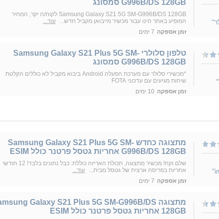
G996B/DS 128GB סמסונג
Samsung Galaxy S21 5G SM-G996B/DS 128GB לקוח/ה יקר, המחיר
המופיע באתר הינו עבור מכשיר מייבואן מקביל חדש...
עוד...
ר"
זמן אספקה
7 ימים
טלפון סלולרי Samsung Galaxy S21 Plus 5G SM-
G996B/DS 128GB סמסונג
*מכשירי סלולר עם מערכת הפעלה Android ביבוא מקביל לא כוללים הקלטת
שיחות מגיעים עם עדכוני FOTA
זמן אספקה
10 ימים
מתצוגה כחדש Samsung Galaxy S21 Plus 5G SM-
G996B/DS 128GB אחריות גטסל פרטנר כולל ESIM
שלם וקח! מכשיר מתצוגה, תכולת האריזה כוללת: כבל נתונים בלבד! 12 חודשי
אחריות בפריסה ארצית של גטסל מבית...
עוד...
זמן אספקה
7 ימים
מתצוגה msung Galaxy S21 Plus 5G SM-G996B/DS
128GB אחריות גטסל פרטנר כולל ESIM