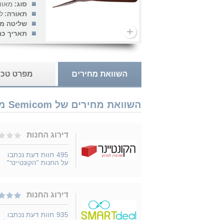
סוג:
מאוו
תאורה:
ל
שליטה מר
תאריך כנ
השוואת מחירים
מפרט טכנ
השוואת מחירים של Semicom מאוורר תקרה + שלט Air 52'' SM-8554/B נמכר ב 2 חנויות
דירוג החנות
495
חוות דעת נכתבו
על החנות "הקונטיינר"
דירוג החנות
935
חוות דעת נכתבו