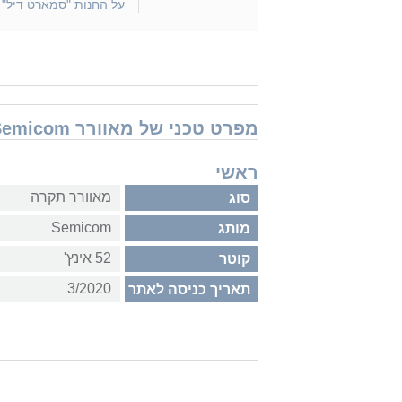
על החנות "סמארט דיל"
מפרט טכני של מאוורר Semicom מאוורר תקרה + שלט Air 52'' SM-8554/B
ראשי
מאוורר תקרה
סוג
Semicom
מותג
52 אינץ'
קוטר
3/2020
תאריך כניסה לאתר