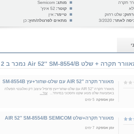
רר תקרה
מותג:
Semicom
לא
קוטר:
52 אינץ'
חוק:
שלט רחוק
טיימר:
אין
יסה לאתר:
3/2020
מתאים לפרגולה/חוץ:
כן
י
מאוורר תקרה "AIR 52 עם שלט-שחור+עץ SM-8554B
מאוורר תקרה "AIR 52 עם שלט-שחור+עץ פרופיל עיצוב דק ואלגנטי הפעלה
באמצעות שלט מנוע שקט וחסכוני במיוחד...
עוד...
זמן אספקה
5 ימים
מאוורר תקרה+‎שלט AIR 52'' SM-8554/B SEMICOM
זמן אספקה
7 ימים