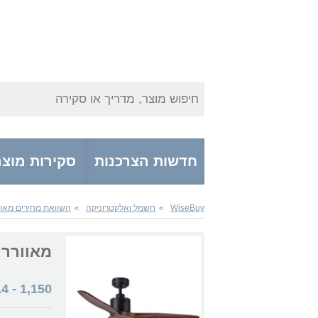
חיפוש מוצר, מדריך או סקירה
חדשות הצרכנות
סקירות מוצר
WiseBuy
חשמל ואלקטרוניקה
השוואת מחירים מאוו
>
>
מאוורר Semicom מאוורר תקרה + שלט r 52'' SM-8554/B
14
-
1,150