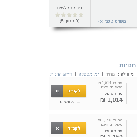
דירוג הגולשים
(
0
מתוך
5
)
מפרט טכני
>>
מיון לפי:
מחיר
|
זמן אספקה
|
דירוג החנות
מחיר:
1,014 ₪
משלוח:
חינם
מחיר סופי:
1,014 ₪
ב-
הקונטיינר
מחיר:
1,150 ₪
משלוח:
חינם
מחיר סופי: