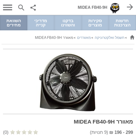
MIDEA FB40-9H
חדשות
סקירות
בדקנו
מדריכי
השוואת
הצרכנות
מוצרים
והשווינו
קנייה
מחירים
חשמל ואלקטרוניקה
מאווררים
מאוורר MIDEA FB40-9H
>
>
>
מאוורר MIDEA FB40-9H
299
-
196
₪
(
9
חנויות)
(0)