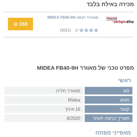
מכירה באילת בלבד
מאוורר רצפה MIDEA FB40-9H
168 ₪
(3022)
מפרט טכני של מאוורר MIDEA FB40-9H
ראשי
סוג
מאוורר תליה
מותג
Midea
קוטר
16 אינץ'
תאריך כניסה לאתר
8/2020
מאפייני מפתח