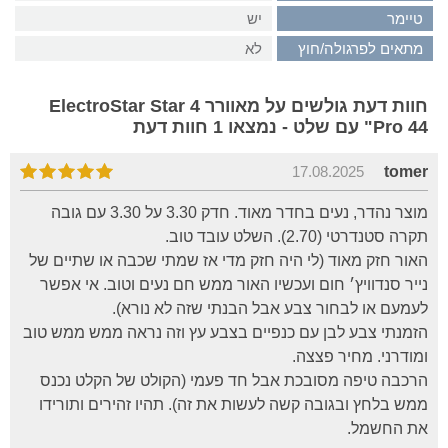
טיימר
יש
מתאים לפרגולה/חוץ
לא
חוות דעת גולשים על מאוורר ElectroStar Star 4
Pro 44" עם שלט - נמצאו 1 חוות דעת
17.08.2025
tomer
מוצר נהדר, נעים בחדר מאוד. חדק 3.30 על 3.30 עם גובה
תקרה סטנדרטי (2.70). השלט עובד טוב.
האור חזק מאוד (לי היה חזק מדי אז שמתי שכבה או שתיים של
נייר סנדוויץ׳ חום ועכשיו האור ממש חם נעים וטוב. אי אפשר
לעמעם או לבחור צבע אבל הבנתי שזה לא נורא).
הזמנתי צבע לבן עם כנפיים בצבע עץ וזה נראה ממש ממש טוב
ומודרני. מחיר פצצה.
הרכבה טיפה מסובכת אבל חד פעמי (הקולט של הקלט נכנס
ממש בלחץ ובגובה קשה לעשות את זה). תהיו זהירים ותורידו
את החשמל.