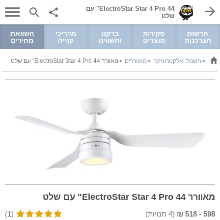
ElectroStar Star 4 Pro 44" עם
שלט
חדשות
סקירות
בדקנו
מדריכי
השוואת
הצרכנות
מוצרים
והשווינו
קנייה
מחירים
חשמל ואלקטרוניקה
מאווררים
מאוורר ElectroStar Star 4 Pro 44" עם שלט
>
>
>
מאוורר ElectroStar Star 4 Pro 44" עם שלט
598
-
518
₪
(
4
חנויות)
(1)