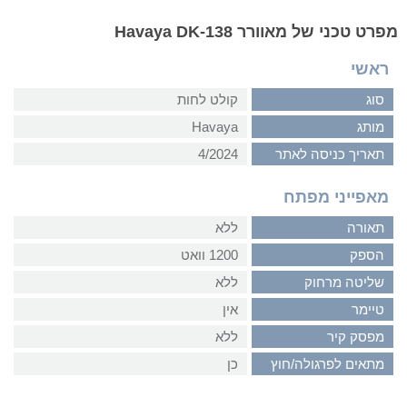
מפרט טכני של מאוורר Havaya DK-138
ראשי
סוג
קולט לחות
מותג
Havaya
תאריך כניסה לאתר
4/2024
מאפייני מפתח
תאורה
ללא
הספק
1200 וואט
שליטה מרחוק
ללא
טיימר
אין
מפסק קיר
ללא
מתאים לפרגולה/חוץ
כן