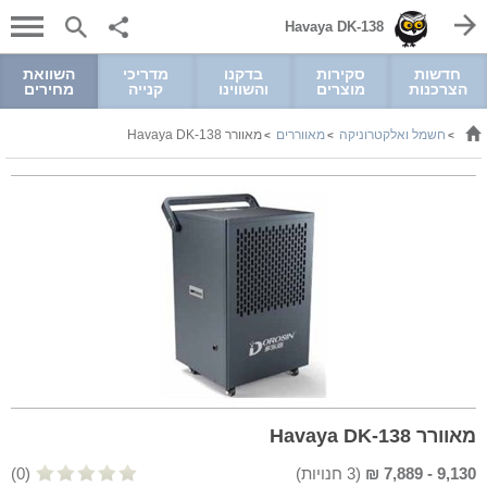
Havaya DK-138
חדשות
סקירות
בדקנו
מדריכי
השוואת
הצרכנות
מוצרים
והשווינו
קנייה
מחירים
חשמל ואלקטרוניקה
מאווררים
מאוורר Havaya DK-138
>
>
>
מאוורר Havaya DK-138
9,130
-
7,889
₪
(
3
חנויות)
(0)