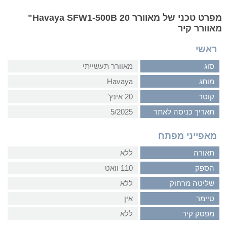
מפרט טכני של מאוורר Havaya SFW1-500B 20"
מאוורר קיר
ראשי
סוג
מאוורר תעשייתי
מותג
Havaya
קוטר
20 אינץ'
תאריך כניסה לאתר
5/2025
מאפייני מפתח
תאורה
ללא
הספק
110 וואט
שליטה מרחוק
ללא
טיימר
אין
מפסק קיר
ללא