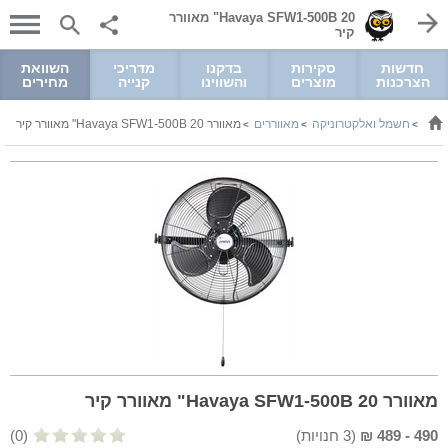
Havaya SFW1-500B 20" מאוורר
קיר
חדשות
סקירות
בדקנו
מדריכי
השוואת
הצרכנות
מוצרים
והשווינו
קנייה
מחירים
חשמל ואלקטרוניקה
מאווררים
מאוורר Havaya SFW1-500B 20" מאוורר קיר
>
>
>
מאוורר Havaya SFW1-500B 20" מאוורר קיר
490
-
489
₪
(
3
חנויות)
(0)