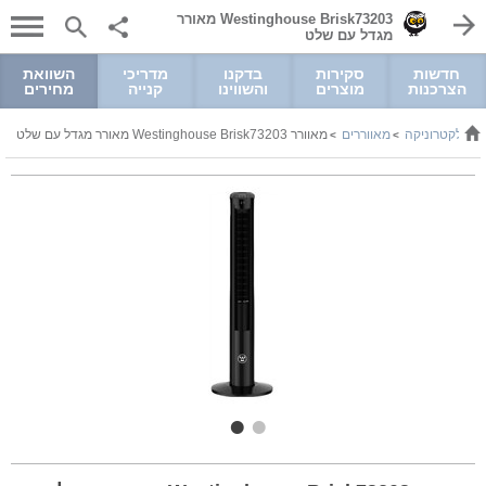
Westinghouse Brisk73203 מאורר
מגדל עם שלט
חדשות
סקירות
בדקנו
מדריכי
השוואת
הצרכנות
מוצרים
והשווינו
קנייה
מחירים
 ואלקטרוניקה
מאווררים
מאוורר Westinghouse Brisk73203 מאורר מגדל עם שלט
>
>