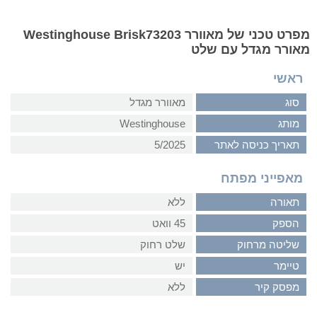
מפרט טכני של מאוורר Westinghouse Brisk73203
מאורר מגדל עם שלט
ראשי
סוג
מאוורר מגדל
מותג
Westinghouse
תאריך כניסה לאתר
5/2025
מאפייני מפתח
תאורה
ללא
הספק
45 וואט
שליטה מרחוק
שלט רחוק
טיימר
יש
מפסק קיר
ללא