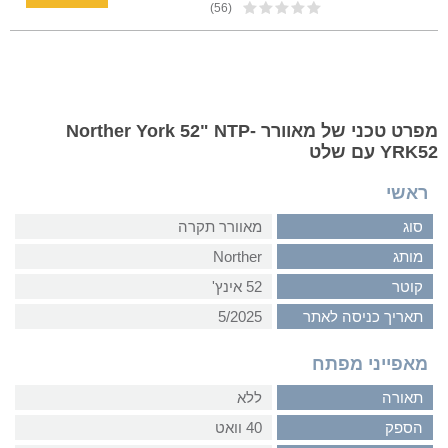
(56)
מפרט טכני של מאוורר Norther York 52" NTP-
YRK52 עם שלט
ראשי
סוג
מאוורר תקרה
מותג
Norther
קוטר
52 אינץ'
תאריך כניסה לאתר
5/2025
מאפייני מפתח
תאורה
ללא
הספק
40 וואט