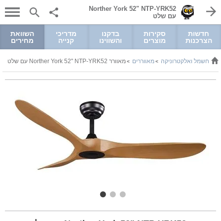
Norther York 52" NTP-YRK52
עם שלט
חדשות
סקירות
בדקנו
מדריכי
השוואת
הצרכנות
מוצרים
והשווינו
קנייה
מחירים
חשמל ואלקטרוניקה
מאווררים
מאוורר Norther York 52" NTP-YRK52 עם שלט
>
>
>