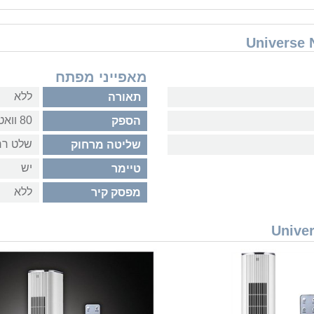
מאפייני מפתח
ללא
תאורה
80 וואט
הספק
שלט רח
שליטה מרחוק
יש
טיימר
ללא
מפסק קיר