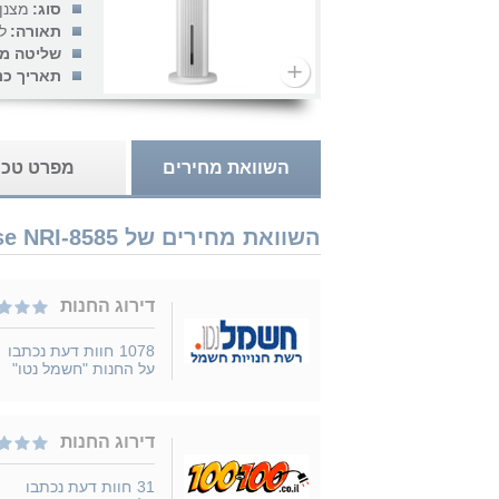
סוג:
מצנן 
תאורה:
ל
שליטה מר
תאריך כנ
השוואת מחירים
מפרט טכנ
השוואת מחירים של Universe NRI-8585 נמכר ב 5 חנויות
דירוג החנות
1078
חוות דעת נכתבו
על החנות "חשמל נטו"
דירוג החנות
31
חוות דעת נכתבו