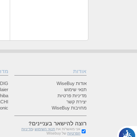
אודות
מדר
אודות WiseBuy
GRUNDIG
תנאי שימוש
Haier (האיי
מדיניות פרטיות
Toshiba (
יצירת קשר
HITACHI 
מחויבות WiseBuy
anasonic
רוצה להישאר בעניינים?
אני מאשר/ת את
תנאי השימוש
ו
מדיניות
הפרטיות
של Wisebuy