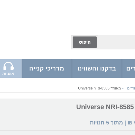
ים
בדקנו והשווינו
מדריכי קנייה
אוזניות
ררים
מאוורר Universe NRI-8585
>
U
₪
| מתוך
5
חנויות