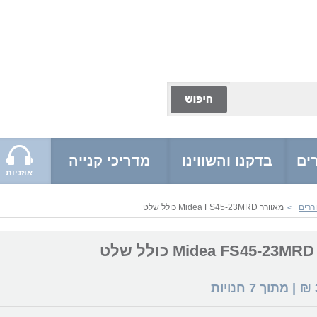
ים
בדקנו והשווינו
מדריכי קנייה
אוזניות
ררים
מאוורר Midea FS45-23MRD כולל שלט
>
ט
₪
| מתוך
7
חנויות