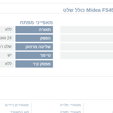
מאפייני מפתח
ללא
תאורה
24 וואט
הספק
שלט רח
שליטה מרחוק
יש
טיימר
ללא
מפסק קיר
מאווררי תלייה
מאווררים ניידים
מאווררי תקרה
סוג המאוורר