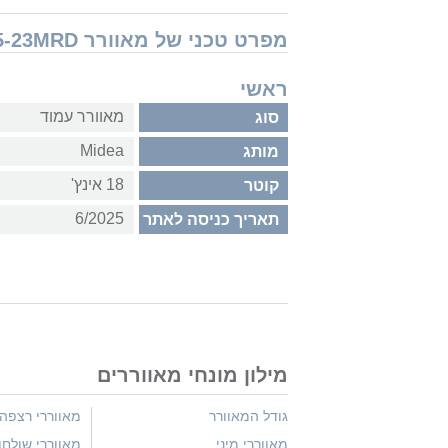
מפרט טכני של מאוורר Midea FS45-23MRD כולל שלט
ראשי
מאוורר עמוד
סוג
Midea
מותג
18 אינץ'
קוטר
6/2025
תאריך כניסה לאתר
מילון מונחי מאווררים
גודל המאוורר
מאווררי רצפה
מאווררי מיני
מאווררי שולחן