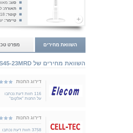
סוג:
מאוו
תאורה:
ל
קוטר:
18 אינץ'
טיימר:
יש
השוואת מחירים
מפרט טכנ
השוואת מחירים של Midea FS45-23MRD כולל שלט נמכר ב 7 חנויות
דירוג החנות
116
חוות דעת נכתבו
על החנות "אלקום"
דירוג החנות
3758
חוות דעת נכתבו