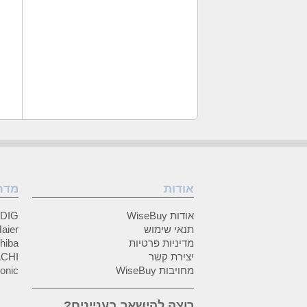
אודות
מדר
אודות WiseBuy
GRUNDIG
תנאי שימוש
Haier (האיי
מדיניות פרטיות
Toshiba (
יצירת קשר
HITACHI 
מחויבות WiseBuy
anasonic
רוצה להישאר בעניינים?