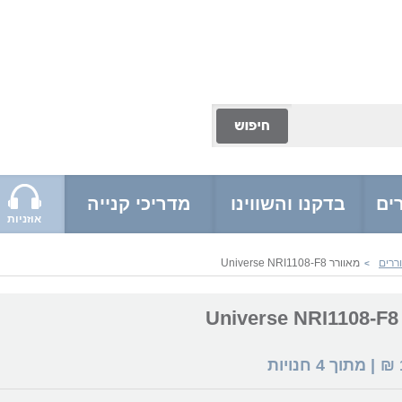
ים
בדקנו והשווינו
מדריכי קנייה
אוזניות
ררים
מאוורר Universe NRI1108-F8
>
U
₪
| מתוך
4
חנויות