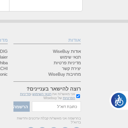
אודות
מדר
אודות WiseBuy
GRUNDIG
תנאי שימוש
Haier (האיי
מדיניות פרטיות
Toshiba (
יצירת קשר
HITACHI 
מחויבות WiseBuy
anasonic
רוצה להישאר בעניינים?
אני מאשר/ת את
תנאי השימוש
ו
מדיניות
הפרטיות
של Wisebuy
בהרשמה אני מאשר/ת קבלת עדכונים וחדשות
בדוא"ל