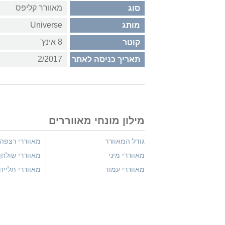
מאוורר קליפס
סוג
Universe
מותג
8 אינץ'
קוטר
2/2017
תאריך כניסה לאתר
מילון מונחי מאווררים
גודל המאוורר
מאווררי רצפה
מאווררי מיני
מאווררי שולחן
מאווררי עמוד
מאווררי תלייה