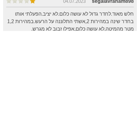
04.07.2023
segalavraham898
חלש מאוד.לחדר גדול לא עושה כלום.לא יציב.הפעלתי אותו
בחדר שינה במהירות 2,אשתי התלוננה על הרעש.במהירות 1,2
מטר מהמיטה,לא עושה כלום,אפילו זבוב לא מגרש.
הטוב
הרע
עוצמת הרעש, נוחות התפעול, בטיחות בסביבת ילדים,
עמידות לאורך זמן
25.05.2023
julia
מאוורר גבוע, נוח, עובר שקט, עושה את העבודה מצויין עוד לא
היה צורך להפיל אותו יותר ממהירות 1 זה ממש מספיק לנו.
מאוורר חדש ועדיין לא השתמשנו בו הרבה, נכון להיום מאוד
מרוצים מהמוצר.
הטוב