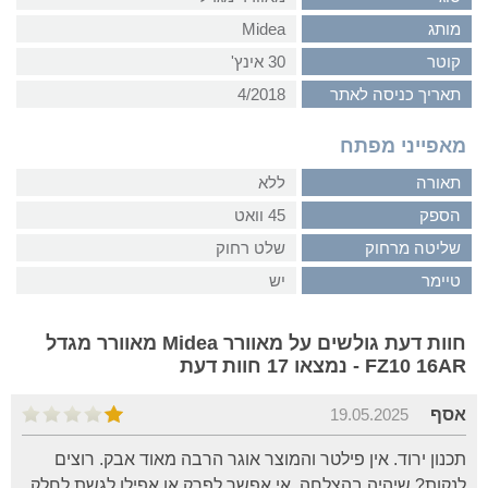
מותג
Midea
קוטר
30 אינץ'
תאריך כניסה לאתר
4/2018
מאפייני מפתח
תאורה
ללא
הספק
45 וואט
שליטה מרחוק
שלט רחוק
טיימר
יש
חוות דעת גולשים על מאוורר Midea מאוורר מגדל
FZ10 16AR - נמצאו 17 חוות דעת
אסף
19.05.2025
תכנון ירוד. אין פילטר והמוצר אוגר הרבה מאוד אבק. רוצים
לנקות? שיהיה בהצלחה. אי אפשר לפרק או אפילו לגשת לחלק