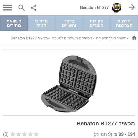
Benaton BT277
חדשות
סקירות
בדקנו
מדריכי
השוואת
הצרכנות
מוצרים
והשווינו
קנייה
מחירים
חשמל ואלקטרוניקה
מכשירים משלימים למטבח
מכשיר Benaton BT277
>
>
>
מכשיר Benaton BT277
194
-
99
₪
(
9
חנויות)
(0)