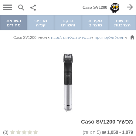
Caso SV1200
חדשות
סקירות
בדקנו
מדריכי
השוואת
הצרכנות
מוצרים
והשווינו
קנייה
מחירים
חשמל ואלקטרוניקה
מכשירים משלימים למטבח
מכשיר Caso SV1200
>
>
>
מכשיר Caso SV1200
1,079
-
1,058
₪
(
5
חנויות)
(0)