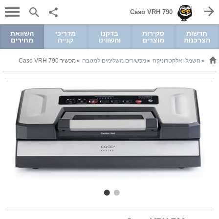
Caso VRH 790
חדשות
סקירות
בדקנו
מדריכי
השוואת
הצרכנות
מוצרים
והשווינו
קנייה
מחירים
חשמל ואלקטרוניקה
מכשירים משלימים למטבח
מכשיר Caso VRH 790
>
>
>