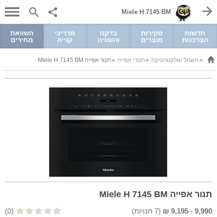
Miele H 7145 BM
חדשות
סקירות
בדקנו
מדריכי
השוואת
הצרכנות
מוצרים
והשווינו
קנייה
מחירים
חשמל ואלקטרוניקה
תנורי אפייה
תנור אפייה Miele H 7145 BM
>
>
>
תנור אפייה Miele H 7145 BM
9,990
-
9,195
₪
(
7
חנויות)
(0)