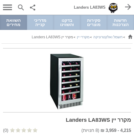
Landers LA83WS
חדשות
סקירות
בדקנו
מדריכי
השוואת
הצרכנות
מוצרים
והשווינו
קנייה
מחירים
חשמל ואלקטרוניקה
מקררי יין
מקרר יין Landers LA83WS
>
>
>
מקרר יין Landers LA83WS
4,215
-
3,959
₪
(
8
חנויות)
(0)