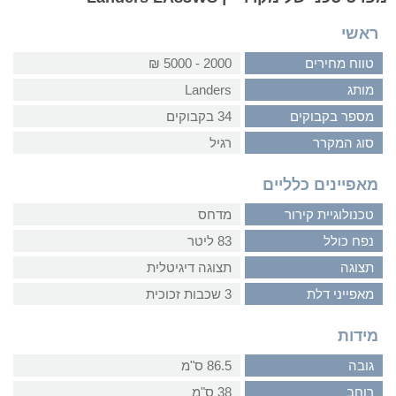
ראשי
טווח מחירים
2000 - 5000 ₪
מותג
Landers
מספר בקבוקים
34 בקבוקים
סוג המקרר
רגיל
מאפיינים כלליים
טכנולוגיית קירור
מדחס
נפח כולל
83 ליטר
תצוגה
תצוגה דיגיטלית
מאפייני דלת
3 שכבות זכוכית
מידות
גובה
86.5 ס"מ
רוחב
38 ס"מ