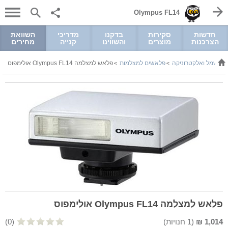
Olympus FL14
חדשות
סקירות
בדקנו
מדריכי
השוואת
הצרכנות
מוצרים
והשווינו
קנייה
מחירים
חשמל ואלקטרוניקה
פלאשים למצלמות
פלאש למצלמה Olympus FL14 אולימפוס
>
>
>
פלאש למצלמה Olympus FL14 אולימפוס
1,014
₪
(
1
חנויות)
(0)