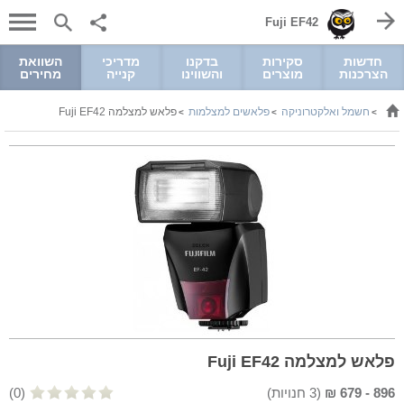
Fuji EF42
חדשות
סקירות
בדקנו
מדריכי
השוואת
הצרכנות
מוצרים
והשווינו
קנייה
מחירים
חשמל ואלקטרוניקה
פלאשים למצלמות
פלאש למצלמה Fuji EF42
>
>
>
פלאש למצלמה Fuji EF42
896
-
679
₪
(
3
חנויות)
(0)