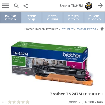
Brother TN247M
חדשות
סקירות
בדקנו
מדריכי
השוואת
הצרכנות
מוצרים
והשווינו
קנייה
מחירים
לבית לגן ולמשרד
דיו וטונרים
דיו וטונרים Brother TN247M
>
>
>
דיו וטונרים Brother TN247M
646
-
380
₪
(
25
חנויות)
(0)