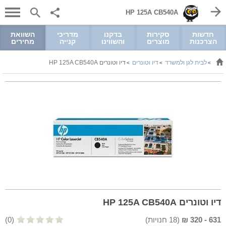
HP 125A CB540A
חדשות
סקירות
בדקנו
מדריכי
השוואת
הצרכנות
מוצרים
והשווינו
קנייה
מחירים
לבית לגן ולמשרד
דיו וטונרים
דיו וטונרים HP 125A CB540A
>
>
>
דיו וטונרים HP 125A CB540A
631
-
320
₪
(
18
חנויות)
(0)