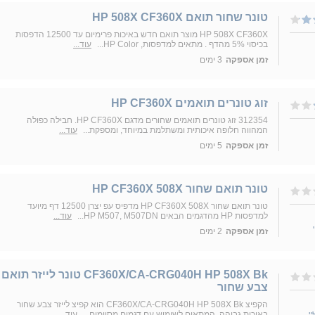
טונר שחור תואם HP 508X CF360X
HP 508X CF360X מוצר תואם חדש באיכות פרימיום עד 12500 הדפסות
בכיסוי 5% מהדף . מתאים למדפסות, HP Color...
עוד...
זמן אספקה
3 ימים
זוג טונרים תואמים HP CF360X
312354 זוג טונרים תואמים שחורים מדגם HP CF360X. חבילה כפולה
המהווה חלופה איכותית ומשתלמת במיוחד, ומספקת...
עוד...
זמן אספקה
5 ימים
טונר תואם שחור HP CF360X 508X
טונר תואם שחור HP CF360X 508X מדפיס עפ יצרן 12500 דף מיועד
למדפסות HP מהדגמים הבאים HP M507, M507DN...
עוד...
זמן אספקה
2 ימים
CF360X/CA-CRG040H HP 508X Bk טונר לייזר תואם
צבע שחור
הקפיצ CF360X/CA-CRG040H HP 508X Bk הוא קפיצ לייזר צבע שחור
באיכות גבוהה, המתאים לשימוש עם דגמים מסוימים...
עוד...