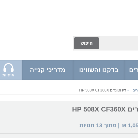
ים
בדקנו והשווינו
מדריכי קנייה
אוזניות
רים
דיו וטונרים HP 508X CF360X
>
HP 508X C
1,0
₪
| מתוך
13
חנויות