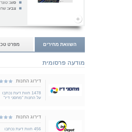
סוג:
טונר
צבע:
שחו
השוואת מחירים
מפרט טכנ
מודעה פרסומית
דירוג החנות
1478
חוות דעת נכתבו
על החנות "מחסני דיו"
דירוג החנות
456
חוות דעת נכתבו