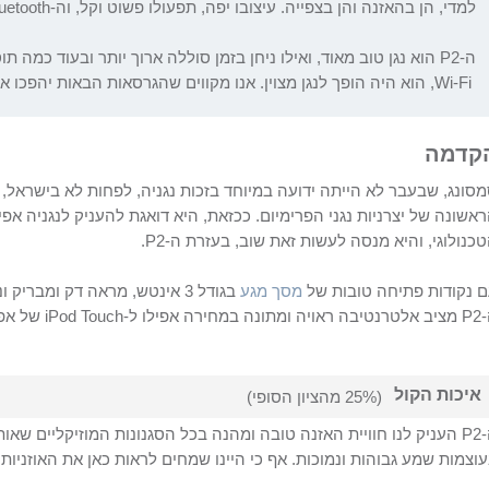
למדי, הן בהאזנה והן בצפייה. עיצובו יפה, תפעולו פשוט וקל, וה-
luetooth
ה-
P2
הוא נגן טוב מאוד, ואילו ניחן בזמן סוללה ארוך יותר ובעוד כמה 
Wi-Fi
, הוא היה הופך לנגן מצוין. אנו מקווים שהגרסאות הבאות יהפכו או
קדמה
סונג, שבעבר לא הייתה ידועה במיוחד בזכות נגניה, לפחות לא בישרא
אשונה של יצרניות נגני הפרימיום. ככזאת, היא דואגת להעניק לנגניה א
כנולוגי, והיא מנסה לעשות זאת שוב, בעזרת ה-
P2
.
 נקודות פתיחה טובות של
מסך מגע
בגודל 3 אינטש, מראה דק ומבריק ונקי מכפתורים,
P2
מציב אלטרנטיבה ראויה ומתונה במחירה אפילו ל-
iPod Touch
של אפל
איכות הקול
(25% מהציון הסופי)
P2
העניק לנו חוויית האזנה טובה ומהנה בכל הסגנונות המוזיקליים שאותם
וצמות שמע גבוהות ונמוכות. אף כי היינו שמחים לראות כאן את האוזניו