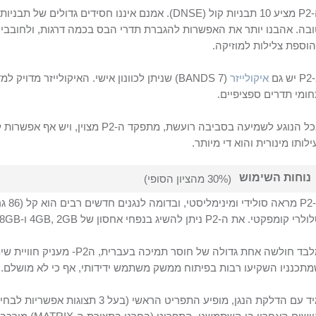
P2
מציע 10 תבניות קול (
DNSE
). אמנם איננו חסידים גדולים של תבניות
בה. אהבנו יותר את האפשרות להגברת תדרי הבס בכמה דרגות, ולחובבי ה
וספת צלילות למוזיקה.
P2
יש גם
איקולייזר
(
7 BANDS
) שניתן לכוונון אישי. האיקולייזר מדויק 
ומי תדרים ספציפיים.
ל הנוגע לשמיעה בסביבה רועשת, מתפקד ה-
P2
מצוין, ויש אף אפשרות 
ילותו מינורית והוא די מיותר.
נוחות השימוש
(30% מהציון הסופי)
P2
מראה סולידי ומינימליסטי, ובדומה לנגנים חדשים רבים הוא קל (
86
גר
ולרי קומפקטי. את ה-
P2
ניתן להשיג בנפחי אחסון של
GB
2
,
GB
4
ו-
GB
8
בד חולשה אחת גדולה של חוסר תמיכה בעברית, ה
P2-
מעניק חוויית שי
תכנניו השקיעו רבות בפיתוח ממשק משתמש ידידותי, אף כי לא מושלם.
מיד עם הדלקת הנגן, מופיע התפריט הראש