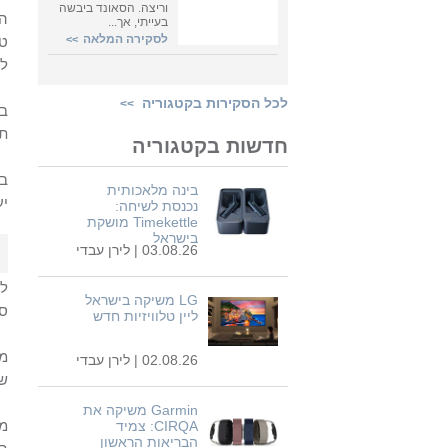
וריצה. הסאונד ביבשה
ה-
בעייתי, אך...
לסקירה המלאה
>>
טו
לה
לכל הסקירות בקטגוריה
>>
ב-
תח
חדשות בקטגוריה
בכ
בינה מלאכותית
יע
נכנסת לשיחה:
Timekettle מושקת
בישראל
03.08.26 |
לירן עבדי
ל-
LG משיקה בישראל
סל
ליין טלוויזיות חדש
מל
02.08.26 |
לירן עבדי
שמ
Garmin משיקה את
CIRQA: צמיד
הבריאות הראשון