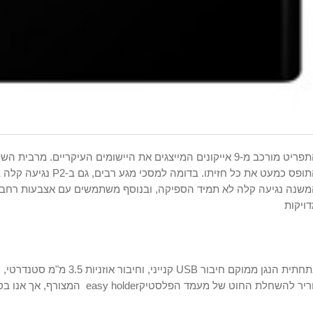
התפריט מורכב מ-9 אייקונים המייצגים את היישומים העיקריים.
ופס כמעט את כל חזיתו. בדומה למסכי מגע רבים, גם ב-
P2
נגיעה קלה ב
שנה נגיעה קלה לא תמיד הספיקה, ובנוסף משתמשים עם אצבעות רחבות וד
ויקות
חתית הנגן ממוקם חיבור
USB
קנייני, וחיבור אוזניות
3.5 מ"מ
סטנדרטי, ול
ריר להשחלת החוט של מעמד הפלסטיק
easy holder
המצורף, אך אנו ב