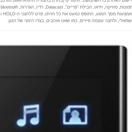
ישום האחרון בו השתמשנו. התפריט (בחרנו בתצורת ה-
MATRIX
מונות, מוזיקה, וידאו, חבילת "פריים",
Datacast
, רדיו, הגדרות,
bluetooth
מצעות מסך המגע, התופס כמעט את כל חזיתו, פרט ללחצני ה-
HOLD
וה
מאלי, ולחצני עוצמה פיזיים, כמו שאנו אוהבים, בצדו הימני של הנגן.