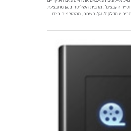
) מורכב מ-9 אייקונים המייצגים את היישומים העיקריים
וסייר הקבצים). מרבית השליטה בנגן מתבצעת
כיבוי/ הדלקה/ נגן/ השהה, הממוקמים בצדו