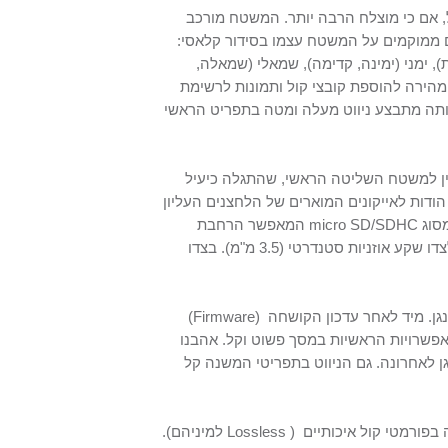
 אם כי מוצלח הרבה יותר. המשטח מורכב
ם ממוקמים על המשטח עצמו בסידור קלאסי:
), ימני (ימינה, קדימה), שמאלי (שמאלה,
מהירה להוספת קובצי קול ותמונות לרשימת
עותה מתבצע ניווט מעלה ומטה בתפריט הראשי
ין למשטח השליטה הראשי, שהתגלה כיעיל
ודות לאייקונים המוארים של הלחצנים העליון
מסוג
micro SD/SDHC
המאפשר הרחבת
לצדו שקע אוזניות סטנדרטי (
3.5 מ"מ
). בצדו
ן. מיד לאחר עדכון הקושחה
(
Firmware
)
אפשרויות הראשיות במסך פשוט וקל. אהבנו
גן לאחרונה. גם הניווט בתפריטי המשנה קל
בפורמטי קול איכותיים
(
Lossless
למיניהם).