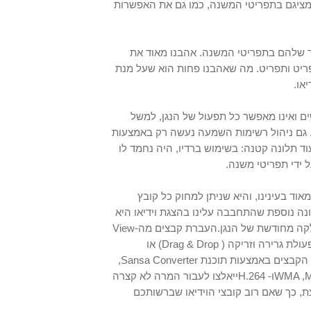
מציגם בתפריטי המשנה, כמו גם את האפשרות
רד שלהם בתפריטי המשנה. אהבנו מאוד את
ריט ותפריט. מה שאהבנו פחות הוא שעל מנת
או.
ם ואינו מאפשר כל תפעול של הנגן, למשל
. גם ניהול רשימות השמעה נעשה רק באמצעות
תלונה קטנה: בשימוש ברדיו, היה נחמד לו
 ידי תפריטי משנה.
וד בעינינו, והיא שניתן למחוק כל קובץ
ונה נוספת שהתחבבה עלינו בהצגת וידיאו היא
קה מחודשת של הנגן.
העברת קבצים מה-
View
פעולת גרירה וזריקה (
Drag & Drop
) או
,
Sansa Converter
WMA ,
ו-
H.264
ייאלצו לעבור המרה לא קצרה
צת, כך שאם רוב קובצי הוידיאו שברשותכם