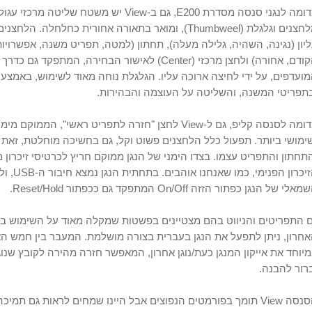
ומה לנגני סנסה מסדרת
E200
, גם ב-
View
יש משטח שליטה מרכזי עגול,
חצנים וגלגלת (
Thumbweel
), ומואר בתאורה אחורית כחלחלה. הלחצני
יון (נגינה, השהיה, גלילה מעלה), תחתון (למטה, תפריט משנה, אפשרויות
ודם, אחורה) ולחצן מרכזי (
Center
) לאישור הבחירה, המתפקד גם כדרך 
ועדפים, על ידי לחיצה ארוכה עליו. הגלגלת נוחה מאוד לשימוש, באמצ
תפריטי המשנה, והשליטה על העוצמה והבהירות.
ומה לסנסה קליפ, גם ל-
View
לחצן "חזרה לתפריט ראשי", הממוקם מימ
ימושי ביותר. תפעול כלל הלחצנים פשוט וקל, גם בחשיכה מוחלטת, זאת ה
תחתון והתפריט עצמו. בצדו הימני של הנגן ממוקם חריץ לכרטיסי זיכרון 
יכרון הפנימי, כמו שאנחנו אוהבים. בתחתית הנגן נמצא חיבור ה-
USB
, ו
מאלי של הנגן כפתור הזזה
On/Off
המתפקד גם ככפתור
Reset/Hold.
 התפריטים והניווט בהם מצטיינים בפשטות שמקלה מאוד על השימוש בנג
חרון, ניתן לתפעל את הנגן בעברית בצורה מושלמת. המעבר בין חמש ה
יוחד את אייקון המנגן כעת/נוגן אחרון, המאפשר חזרה מהירה לקובץ שנו
רור להבנה.
סנסה
View
תומך בפורמטים הנפוצים אבל היינו שמחים לראות גם תמיכה 