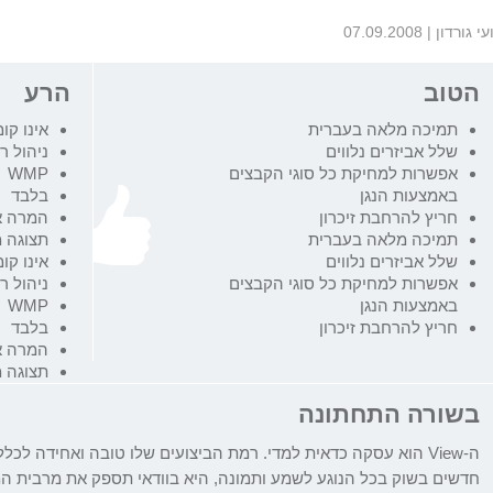
עי גורדון
|
07.09.2008
הטוב
הרע
תמיכה מלאה בעברית
אינו קו
שלל אביזרים נלווים
ניהול 
אפשרות למחיקת כל סוגי הקבצים
WMP
באמצעות הנגן
בלבד
חריץ להרחבת זיכרון
המרה אר
תמיכה מלאה בעברית
תצוגה מ
שלל אביזרים נלווים
אינו קו
אפשרות למחיקת כל סוגי הקבצים
ניהול 
באמצעות הנגן
WMP
חריץ להרחבת זיכרון
בלבד
המרה אר
תצוגה מ
בשורה התחתונה
ה-
View
הוא עסקה כדאית למדי. רמת הביצועים שלו טובה ואחידה לכלל
חדשים בשוק בכל הנוגע לשמע ותמונה, היא בוודאי תספק את מרבית המ