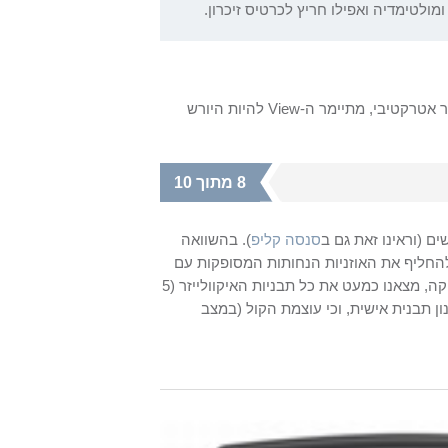
מולטימדיה ואפילו חריץ לכרטיס זיכרון.
ר אטרקטיבי, מתיימר ה-
View
להיות היורש
8 מתוך 10
 (וראינו זאת גם ב
סנסה קליפ
). בהשוואה
החליף את האוזניות הנחותות המסופקות עם
הנגן. כמו כן, למרות שכמעט תמיד אנו מעדיפים להאזין בצורה טבעית למוזיקה, מצאנו כמעט את כל תבניות האיקוולייזר (5
ון תבנית אישית, וכי עוצמת הקול (במצב