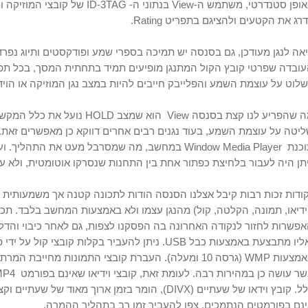
ופן סטנדרטי, משתמש ה-
View
בנתוני ה-
ID-3TAG
של קובצי המוזיקה ו
רג את הקטעים ולהציגם בתפריט
Rating
.
אה לנגן מעודכן, גם בסנסה יש תמיכה בספרי שמע ופודקסטים ותיוג נפ
ובדה שפרטי קובץ הקול המתנגן מופיעים תמיד בתחתית המסך, בכל תפ
לוט על עוצמת השמע והפלייבק חייבים להיות במצב נגן המוזיקה או הוידי
 שהפריע לנו קצת בסנסה
View
הוא שמצב
HOLD
נועל את כלל המקשי
יטה על עוצמת השמע, בעוד נגנים רבים אחרים דווקא כן מאפשרים זאת
וכנת
Window Media Player
במחשב, מה שמסרבל מעט את התהליך. ועוד 
תן היה לעבור בלחיצת כפתור אחת בין התחנות שנסרקו אוטומטית, ולא על
ודות זכות רבות קיבל אצלנו הסנסה הודות לתכונה קטנה אך משמעותית מא
ידיאו, תמונה, הקלטה, קול) מהנגן עצמו ולא באמצעות המחשב בלבד. תכ
אפשרות
לחזור לנקודה האחרונה בה הפסקנו לצפות, גם לאחר כיבוי והדל
ליו מתבצעת באמצעות כבל
USB
. ניתן להעביר בקלות קובצי קול על ידי 
אמצעות
WMP
(גרסה 10 ומעלה). העברת קובצי התמונות מחייבת המרת הקבצים באמצעות תוכנת
ר עושה כן במהירות רבה. לעומת זאת, קובצי וידיאו שאינם בפורמט
MP4
ל. קובץ וידאו של שעתיים (
DIVX
), הומר בזמן ארוך מאוד של שעתיים וק
נם בפורמטים הנתמכים, צפו להעביר זמן רב בתהליך ההמרה.