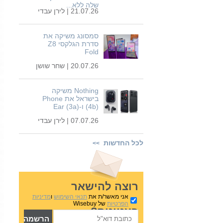
שלה ללא...
21.07.26 |
לירן עבדי
סמסונג משיקה את
סדרת הגלקסי Z8
Fold
20.07.26 |
שחר שושן
Nothing משיקה
בישראל את Phone
(4b) ו-Ear (3a)
07.07.26 |
לירן עבדי
לכל החדשות
>>
רוצה להישאר
אני מאשר/ת את
תנאי השימוש
ו
מדיניות
הפרטיות
של Wisebuy
בעניינים?