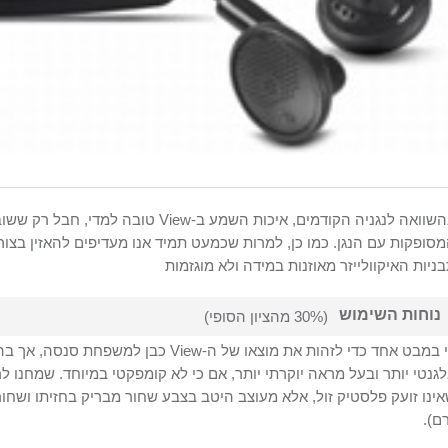
שוואה לנגניה הקודמים, איכות השמע ב-
View
טובה למדי, חבל רק ששוב 
סופקות עם הנגן. כמו כן, למרות שכמעט תמיד אנו מעדיפים להאזין בצו
ניות האיקוולייזר מאוזנות במידה ולא מוגזמות
נוחות השימוש
(30% מהציון הסופי)
 במבט אחד כדי לזהות את מוצאו של ה-
View
כבן למשפחת סנסה, אך בהש
גנטי יותר ובעל מראה יוקרתי יותר, אם כי לא קומפקטי במיוחד. שמחנו לר
ינו זועק פלסטיק זול, אלא מעוצב היטב בצבע שחור מבריק בחזיתו ושחור 
רם
).