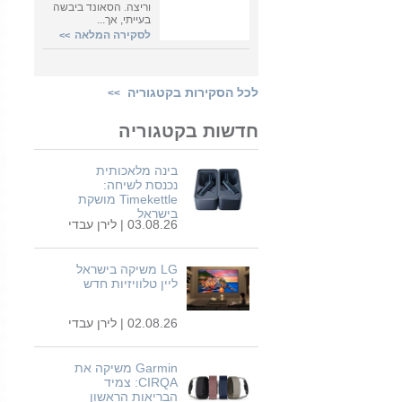
וריצה. הסאונד ביבשה
בעייתי, אך...
לסקירה המלאה
>>
לכל הסקירות בקטגוריה
>>
חדשות בקטגוריה
בינה מלאכותית
נכנסת לשיחה:
Timekettle מושקת
בישראל
03.08.26 |
לירן עבדי
LG משיקה בישראל
ליין טלוויזיות חדש
02.08.26 |
לירן עבדי
Garmin משיקה את
CIRQA: צמיד
הבריאות הראשון