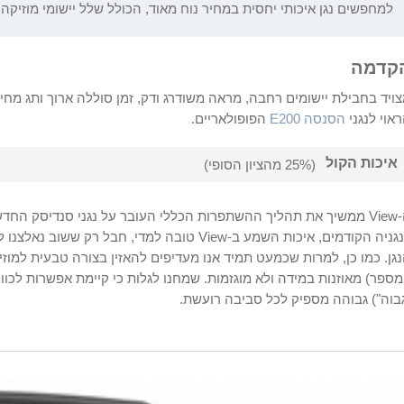
למחפשים נגן איכותי יחסית במחיר נוח מאוד, הכולל שלל יישומי מוזיקה ו
קדמה
ויד בחבילת יישומים רחבה, מראה משודרג ודק, זמן סוללה ארוך ותג מחי
אוי לנגני
הסנסה
E200
הפופולאריים.
איכות הקול
(25% מהציון הסופי)
View
ממשיך את תהליך ההשתפרות הכללי העובר על נגני סנדיסק החדשים
גניה הקודמים, איכות השמע ב-
View
טובה למדי, חבל רק ששוב נאלצנו ל
ספר) מאוזנות במידה ולא מוגזמות. שמחנו לגלות כי קיימת אפשרות לכוונ
בוה") גבוהה מספיק לכל סביבה רועשת.