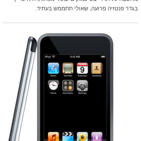
בגדר פנטזיה פרועה, שאולי תתממש בעתיד.