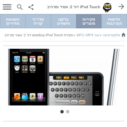
iPod Touch דור 2: עשיר ומרהיב
חדשות
סקירות
בדקנו
מדריכי
השוואת
הצרכנות
מוצרים
והשווינו
קנייה
מחירים
ל ואלקטרוניקה
נגני MP3 / MP4
סקירת wisebuy iPod Touch דור 2: עשיר ומרהיב
>
>