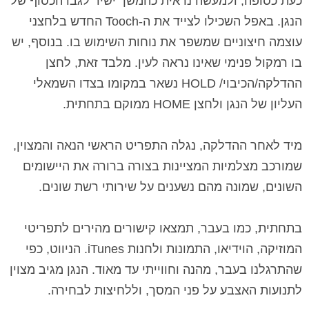
כעת כסופה, ולמעשה נראית כהמשך ישיר לגבו הכסוף של
הנגן. באפל השכילו לצייד את
ה-
Tooch
החדש בלחצני
עוצמה חיצוניים שמשפר את נוחות השימוש בו. בנוסף, יש
בו רמקול פנימי שאינו נראה לעין. מלבד זאת, לחצן
ההדלקה/הכיבוי/
HOLD
נשאר במקומו בצדו השמאלי
העליון של הנגן ולחצן
HOME
ממוקם בתחתית.
מיד לאחר ההדלקה, נגלה התפריט הראשי הנאה והמצוין,
שמורכב מצלמיות המציינות בצורה ברורה את היישומים
השונים, שמונה מהם נשענים על שירותי רשת שונים.
בתחתית, כמו בעבר, תמצאו קישורים מהירים לתפריטי
המוזיקה, הוידיאו, התמונות ולחנות
iTunes
. הניווט, כפי
שהתרגלנו בעבר, מהנה וחווייתי עד מאוד. הנגן מגיב מצוין
לתנועות האצבע על פני המסך, וללחיצות לבחירה.