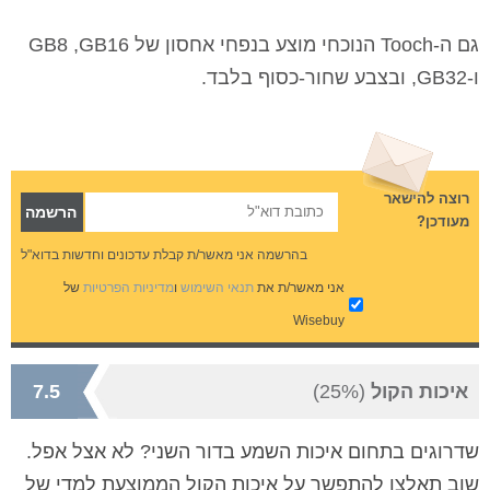
גם ה-
Tooch
הנוכחי מוצע בנפחי אחסון של
16
GB
,
8
GB
ו-
32
GB
, ובצבע שחור-כסוף בלבד.
רוצה להישאר
מעודכן?
בהרשמה אני מאשר/ת קבלת עדכונים וחדשות בדוא"ל
אני מאשר/ת את
תנאי השימוש
ו
מדיניות הפרטיות
של
Wisebuy
איכות הקול
(25%)
7.5
שדרוגים בתחום איכות השמע בדור השני? לא אצל אפל.
שוב תאלצו להתפשר על איכות הקול הממוצעת למדי של