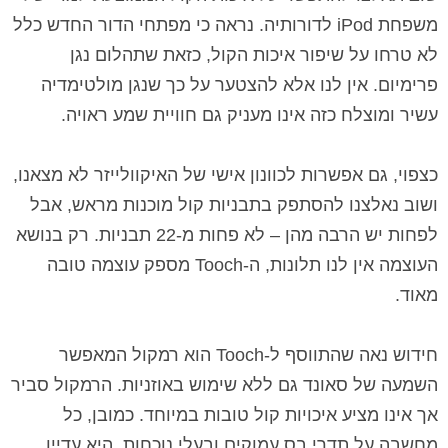
משפחת
iPod
לדורותיה
. נראה כי מפתחי הדור החדש כלל
לא טרחו על שיפור איכות הקול, כזאת שתהלום נגן
פרימיום. אין לנו אלא להצטער על כך שנגן מולטימדיה
עשיר ומוצלח כזה אינו מעניק גם חוויית שמע ראויה.
כצפוי, גם אפשרות לכוונון אישי של האיקוולייזר לא מצאנו,
ושוב נאלצנו להסתפק בתבניות קול מוכנות מראש, אבל
לפחות יש הרבה מהן – לא פחות מ-22 תבניות. רק בנושא
העוצמה אין לנו תלונות,
ה-
Tooch
מספק עוצמה טובה
מאוד.
חידוש נאה שהתווסף
ל-
Tooch
הוא רמקול המאפשר
השמעה של סאונד גם ללא שימוש באוזניות. הרמקול סביר
אך אינו מציע איכויות קול טובות במיוחד. כמובן, כל
מחשבה על תדרי בס עמוקים ובעלי נוכחות, היא עדיין