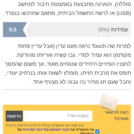
סוללה). הטעינה מתבצעת באמצעות חיבור למחשב
(
USB
) או לרשת החשמל הביתית, מתאם שתרכשו בנפרד.
עמידות
(5%)
8.5
למרות ש
ה-
Touch
נראה מעט עדין (אבל עדיין פחות
מקודמו) הוא עמיד למדי. גבו קשיח ואריזתו מהודקת.
לחצניו הפיזיים היחידים שטוחים מאוד, אך משום שהמסך
תופס את מרבית חזיתו, מומלץ לשאת אותו בנרתיק יעודי,
וחבל שעם תג מחיר כה גבוה לא מצורף אחד.
רוצה להישאר
מעודכן?
בהרשמה אני מאשר/ת קבלת עדכונים וחדשות בדוא"ל
אני מאשר/ת את
תנאי השימוש
ו
מדיניות הפרטיות
של
Wisebuy