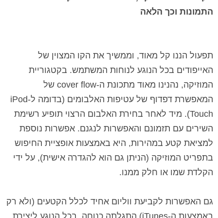
התמונות וכך הלאה
תפעול הננו קל מאוד, וממשיך את הקו המצוין של
האייפודים בכל הנוגע לנוחות המשתמש. בקטגוריית
המוזיקה, נהנינו מאוד מתכונת ה-
cover flow
של
המאפשרת דפדוף של עטיפות האלבומים (בדומה ל-
iPod
Touch
). מיד לאחר בחירת האלבום הרצוי תופיע רשימת
השירים עם תזמונם והאפשרות לנגנם. אפשרות נוספת
למציאת קטע במהירות, היא באמצעות אופציית החיפוש
בתפריט המוזיקה (הניתן גם הוא להגדרה אישית), על ידי
הקלדת שמו או חלק ממנו.
גם האפשרות לקביעת ווליום אחיד לכלל הקטעים (ולא רק
באמצעות ה-
iTunes
) התגלתה כנוחה. בכל הנוגע ליצירת