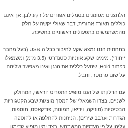
הלחצנים מסומנים בסמלים אפורים על רקע לבן, אך אינם
כוללים תאורה אחורית, דבר שאולי יקשה על חלק
מהמשתמשים בתפעולים ראשוניים בחשיכה.
בתחתית הננו נמצא שקע לחיבור כבל ה-
USB
(בעל מחבר
ייחודי), מימינו שקע אוזניות סטנדרטי (
3.5 מ"מ
) ומשמאלו
כפתור
Hold
, שנועל כללית את הנגן ואינו מאפשר שליטה
על שום פרמטר, וחבל.
עם הדלקתו של הננו מופיע התפריט הראשי, המחולק
לשניים. בצדו השמאלי של המסך מוצגות שבע הקטגוריות
הבסיסיות (מוזיקה, וידיאו, תמונות, פודקאסט, תוספות,
הגדרות וערבב שירים), הניתנות להחלפה או להוספה
עליהן על פי העדפות המשתמש. בצד ימין מופיע קדימון