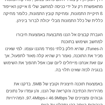
מתאפשרת רק על ידי כניסה למחשב שלי
ß
אייקון האייפוד
ß
תיקיית התמונות, ומחיקת קובץ התמונות, כלומר מחיקה
כללית של כלל התמונות מבלי יכולת לברור ביניהן.
העברת קבצים אל הננו מתבצעת באמצעות חיבורו
למחשב ושימוש בתוכנת
ה-
iTunes
, שהיא חלק בלתי נפרד מהננו עצמו. למי שאינו
מכיר את התוכנה, נאמר רק שהיא קלה מאוד לתפעול, אך
עם זאת אנחנו מייחלים ליום שבו אפל תהפוך את השימוש
בנגניה לכזה שאינו תלוי בה.
באמצעות תוכנה חיצונית וקובץ של
MB
5
, בדקנו את
מהירויות הכתיבה והקריאה של הננו, והן עמדו על נתונים
גבוהים ומצוינים של
Mbps
46.9
ו-
Mbps
97.4
, המהירויות
הגבוהות ביותר בהן נתקלנו עד היום.