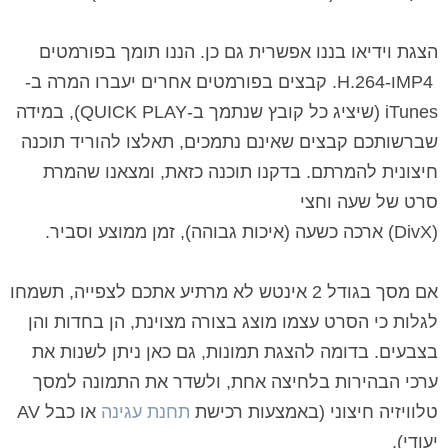
הצגת וידיאו בננו אפשרית גם כן. הננו תומך בפורמטים
MP4
ו-264.
H
. קבצים בפורמטים אחרים יעברו המרה ב-
iTunes
(שיציג כל קובץ שנתמך ב-
QUICK PLAY
), במידה
שברשותכם קבצים שאינם נתמכים, תאלצו להוריד תוכנה
חיצונית להמרתם. בדקנו תוכנה כזאת, ומצאנו שהמרת
סרט של שעה וחצי
(
DivX
) ארכה כשעה (איכות גבוהה), זמן ממוצע וסביר.
אם מסך בגודל 2 אינטש לא מרתיע אתכם לצפייה, תשמחו
לגלות כי הסרט עצמו מוצג בצורה מצוינת, הן בחדות והן
בצבעים. בדומה להצגת תמונות, גם כאן ניתן לשנות את
ערכי הבהירות בלחיצה אחת, ולשדר את התמונה למסך
טלוויזיה חיצוני (באמצעות רכישת
תחנת עגינה
או כבל
AV
יעודי).