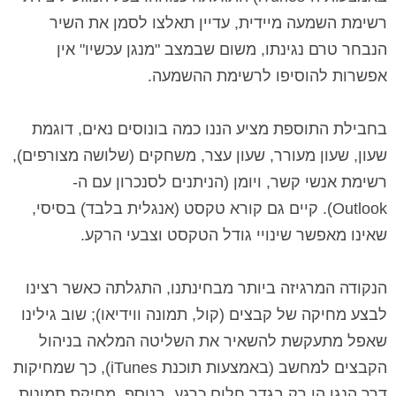
רשימת השמעה מיידית, עדיין תאלצו לסמן את השיר
הנבחר טרם נגינתו, משום שבמצב "מנגן עכשיו" אין
אפשרות להוסיפו לרשימת ההשמעה.
בחבילת התוספת מציע הננו כמה בונוסים נאים, דוגמת
שעון, שעון מעורר, שעון עצר, משחקים (שלושה מצורפים),
רשימת אנשי קשר, ויומן (הניתנים לסנכרון עם ה-
Outlook
). קיים גם קורא טקסט (אנגלית בלבד) בסיסי,
שאינו מאפשר שינויי גודל הטקסט וצבעי הרקע.
הנקודה המרגיזה ביותר מבחינתנו, התגלתה כאשר רצינו
לבצע מחיקה של קבצים (קול, תמונה ווידיאו); שוב גילינו
שאפל מתעקשת להשאיר את השליטה המלאה בניהול
הקבצים למחשב (באמצעות תוכנת
iTunes
), כך שמחיקות
דרך הנגן הן רק בגדר חלום כרגע. בנוסף, מחיקת תמונות