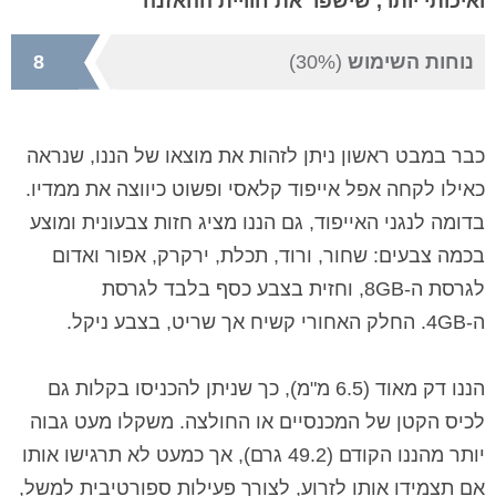
ואיכותי יותר, שישפר את חוויית ההאזנה
נוחות השימוש
(30%)
8
כבר במבט ראשון ניתן לזהות את מוצאו של הננו, שנראה
כאילו לקחה אפל אייפוד קלאסי ופשוט כיווצה את ממדיו.
בדומה לנגני האייפוד, גם הננו מציג חזות צבעונית ומוצע
בכמה צבעים: שחור, ורוד, תכלת, ירקרק, אפור ואדום
לגרסת ה-
GB
8
, וחזית בצבע כסף בלבד לגרסת
ה-
GB
4
. החלק האחורי קשיח אך שריט, בצבע ניקל.
הננו דק מאוד (
6.5 מ"מ
), כך שניתן להכניסו בקלות גם
לכיס הקטן של המכנסיים או החולצה. משקלו מעט גבוה
יותר מהננו הקודם (
49.2 גרם
), אך כמעט לא תרגישו אותו
אם תצמידו אותו לזרוע, לצורך פעילות ספורטיבית למשל,