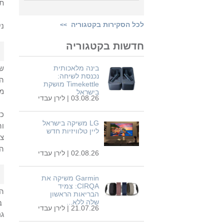
תג
לכל הסקירות בקטגוריה
>>
ני
חדשות בקטגוריה
בינה מלאכותית
של
נכנסת לשיחה:
הי
Timekettle מושקת
מק
בישראל
03.08.26 |
לירן עבדי
כמ
LG משיקה בישראל
וה
ליין טלוויזיות חדש
צל
הע
02.08.26 |
לירן עבדי
Garmin משיקה את
CIRQA: צמיד
ה
הבריאות הראשון
שלה ללא...
ב
21.07.26 |
לירן עבדי
ג