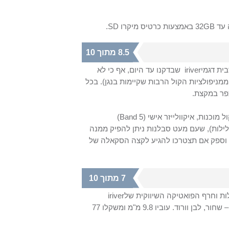
 עד
GB
32 באמצעות כרטיס מיקרו
SD
.
8.5 מתוך 10
ית דגמי
iriver
שבדקנו עד היום, אף כי לא
מניפולציות הקול הרבות שקיימות בנגן). בכל
פר במקצת.
)
5 Band
לילות), שעם מעט סבלנות ניתן להפיק ממנה
ת וספק אם תצטרכו להגיע לקצה הסקאלה של
7 מתוך 10
ת וחרף הפואטיקה השיווקית של
iriver
9.8 מ"מ
ומשקלו
77