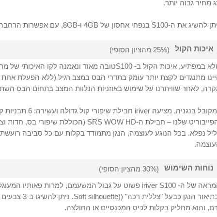
 מחיר גבוה יותר.
תן להשיג את ה-
S100
בנפחי אחסון של
4GB
ו-
8GB
,
עם אפשרות הרחבה
איכות הקול
(25% מהציון הסופי)
א במפתיע, איכות הקול ב-
S100
טובה מאוד ונאמנה לקו האיכותי של מרב
ינו מתנגדים לקצת יותר עומק בתדרי הבס במצב רגיל (ללא הפעלת אחת מ
רה, לאחר שוויתרנו על שימוש באוזניות הנלוות המצב בתחום הבס השת
קובל בנגניה, מציעה
iriver
חבילת שיפורי קול גדולה ועשירה: 6 תבניות קול מוכנות, איקוולייזר אישי (
פייבוריט שלנו – חבילת ה-SRS WOW HD
(הכוללת שיפורי בס, חדות וצ
יל נפלא. בכל הנוגע לעוצמה, הנגן מתמודד בקלות עם כל סביבה רועש
וצמה.
נוחות השימוש
(30% מהציון הסופי)
מראה של ה-
iriver S100
פשוט על גבול המשעמם, למרות פאותיו המעוגלו
תיאור הנגן כבעל "צללית רכה" (
(Soft silhouette
. ניתן להשיגו ב-3 צבעים – שחור, לבן וורוד. עוביו
רם
, והוא מחליק בקלות לכיס המכנסיים או החולצה.