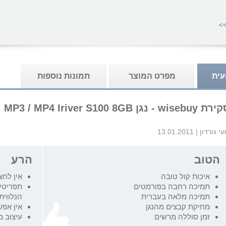
>
עית
מפרט המוצר
תמונות נוספות
wisebuy - נגן MP3 / MP4 Iriver S100 8GB
עי גורדון
|
13.01.2011
הטוב
הרע
איכות קול טובה
אין לחצן me
תמיכה רחבה בפורמטים
תמיכה מלאה בעברית
הנלווית
מחיקת קבצים מהנגן
אין אפש
זמן סוללה מרשים
עיצוב 