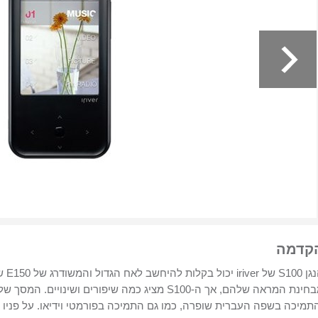
קדמה
גן
S100
של
iriver
יכול בקלות להיחשב לאח הגדול והמשודרג של
E150
ש
חינת המראה שלהם, אך ה-
S100
מציג כמה שיפורים ושינויים. המסך ש
תמיכה בשפה העברית שופרה, כמו גם התמיכה בפורמטי וידיאו. על פניו 