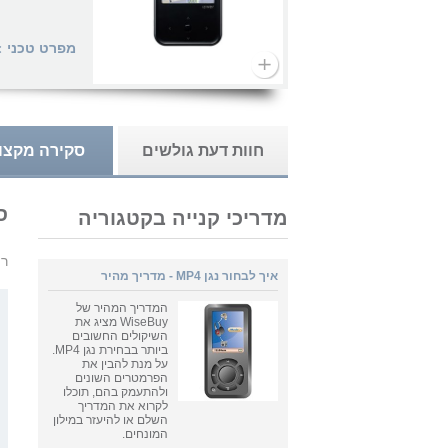
מפרט טכני
>
חוות דעת גולשים
סקירה מקצו
סקירת 
מדריכי קנייה בקטגוריה
רו
איך לבחור נגן MP4 - מדריך מהיר
המדריך המהיר של
WiseBuy מציג את
השיקולים החשובים
ביותר בבחירת נגן MP4.
על מנת להבין את
הפרמטרים השונים
ולהתעמק בהם, תוכלו
לקרוא את המדריך
השלם או להיעזר במילון
המונחים.