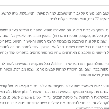
צוב הנגן פשוט על גבול המשעמם, למרות פאותיו המעוגלות. ניתן להשיגו ב-3 צבעים – שחור, לבן וורוד. עו
משקלו
77 גרם
, והוא מחליק בקלות לכיס
הנגן תומך בעב
יו, הקלטה ,טקסט, תוספות והגדרות). באופן חביב ניתן לאפיין כל יישום 
ישומים קל ונוח ומתבצע באמצעות לחצני הניווט והאישור. הניווט בתפריט
צני הניווט בכל יישום ויישום. חבל שאין לחצן ייעודי לחזרה מהירה לת
 היישומים והקבצים האחרונים שהיו בשימוש פרוסים בתפריט אחד (לחיצ
יין מוצלח נוסף הם תפריטי ה-
Add on
בכל פונקציה המופיעים לאחר לחי
ספות בכל יישום. גם היכולת למחוק קבצים מהנגן עצמו מבורכת, וכמוה 
ודיו, וידיאו ותמונות.
iriver S1
מאפשר ניווט על פי תיקיות וגם על פי נתוני ה-
id3-tag
של קובצי
נתם את קובצי המוזיקה באמצעות התוכנה הנלווית
iriver plus 4
. לא הצל
טלת את היתרונות של טעינת קבצים על ידי
Drag & Drop
פשוטים. בנוס
וקח לה זמן רב מדי להיפתח. אם יש לכם גישה לתוכנות ניהול קבצים כנר
יין במדריך למשתמש.