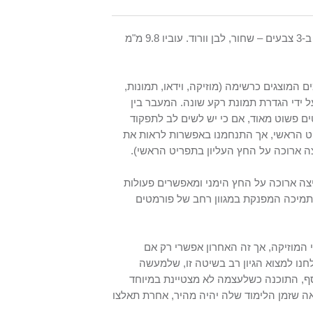
ביו
9.8 מ"מ
רית מלאה. עם הפעלתו מופיע התפריט הראשי בעל 8 יישומים המוצגים כרשימה (מוזיקה, וידאו, תמונות,
על ידי הגדרת תמונת רקע שונה. המעבר בין
ים פשוט מאוד, אם כי יש לשים לב לתפקוד
פריט הראשי, אך התנחמנו באפשרות לראות את
ה ארוכה על החץ העליון בתפריט הראשי).
צה ארוכה על החץ הימני ומאפשרים פעולות
התמיכה המפנקת במגוון רחב של פורמטים
 המוזיקה, אך זה האחרון אפשרי רק אם
חנו למצוא הגיון רב בשיטה זו, שלמעשה
ף, התוכנה כשלעצמה לא מצטיינת במיוחד
אה שזמן הלימוד שלה יהיה מהיר, אחרת תאלצו