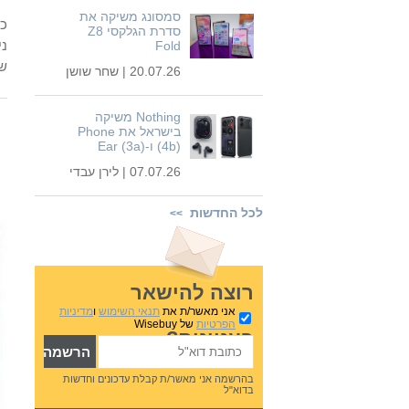
סמסונג משיקה את
כפ
סדרת הגלקסי Z8
ני
Fold
שב
20.07.26 |
שחר שושן
Nothing משיקה
בישראל את Phone
(4b) ו-Ear (3a)
07.07.26 |
לירן עבדי
לכל החדשות
>>
רוצה להישאר
אני מאשר/ת את
תנאי השימוש
ו
מדיניות
הפרטיות
של Wisebuy
בעניינים?
בהרשמה אני מאשר/ת קבלת עדכונים וחדשות
בדוא"ל