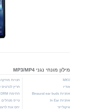
מילון מונחי נגני MP3/MP4
MKV
חנויות מוזיקה 
אודיו
חריץ לכרטיס זי
אוזניות Binaural ear buds
חתימת DRM
אוזניות In Ear
טייפ מנהלים
איקולייזר
יחס אות לרעש