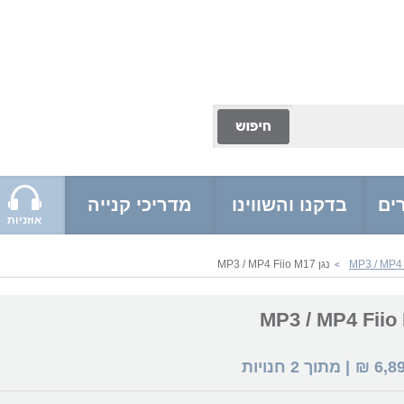
ים
בדקנו והשווינו
מדריכי קנייה
אוזניות
נגן MP3 / MP4 Fiio M17
>
6,8
₪
| מתוך
2
חנויות