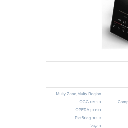
Multy Zone,Multy Region
פורמט OGG
דפדפן OPERA
חיבור PictBridg
פיקסל