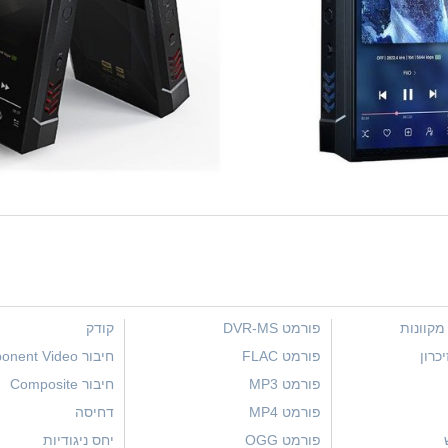
מקוונות
פורמט DVR-MS
קודק
כרון
פורמט FLAC
חיבור Component Video
פורמט MP3
חיבור Composite
פורמט MP4
דחיסה
פורמט OGG
יחס ניגודיות