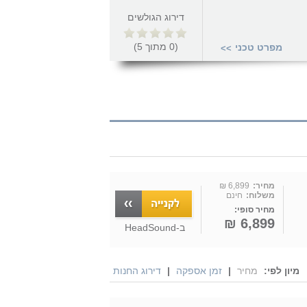
דירוג הגולשים
(
0
מתוך
5
)
מפרט טכני
>>
מחיר:
6,899 ₪
משלוח:
חינם
מחיר סופי:
6,899 ₪
ב-
HeadSound
מיון לפי:
מחיר
|
זמן אספקה
|
דירוג החנות