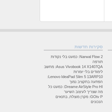
Go
ואט
פורמט WAV,פורמט WAVE
חיבור Wi-Fi
מערכת הפעלה Windows Mobile
פורמט WMA
סקירות חדשות
Narwal Flow 2: כמעט בלי נקודות
תורפה
Asus Vivobook 14 X1407QA: מחשב
לימודים בלי יומרות
Lenovo IdeaPad Slim 5 13ARP10:
הפתעה בתקציב נמוך
Dreame AirStyle Pro HI: כמעט כל
מה שצריך לעיצוב השיער
GOtv P: מקרן מוצלח, בתנאים
הנכונים