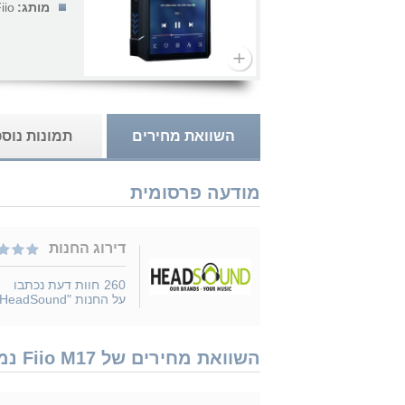
מותג:
iio
השוואת מחירים
תמונות נוס
מודעה פרסומית
דירוג החנות
260
חוות דעת נכתבו
על החנות "HeadSound"
השוואת מחירים של Fiio M17 נמכר ב 2 חנויות