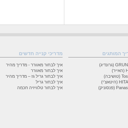
פורמט AAC
אוזניות In Ear
פורמט AIFF
Lossless
אודיו
Loudness
ספר צבעים
אוזניות Binaural ear buds
מחשב Media Center
ביט
פורמט MP3
קצב הדגימה,מהירות
פורמט MP4
הדגימה,איכות הדגימה
יך המותגים
מדריכי קנייה חדשים
חיבור Bluetooth
MSC
בהירות
MTP
 (גרונדיג)
איך לבחור מאוורר - מדריך מהיר
ר)
איך לבחור מאוורר
טושיבה)
איך לבחור גריל גז – מדריך מהיר
(היטאצ'י)
איך לבחור גריל
P (פנסוניק)
איך לבחור טלוויזיה חכמה