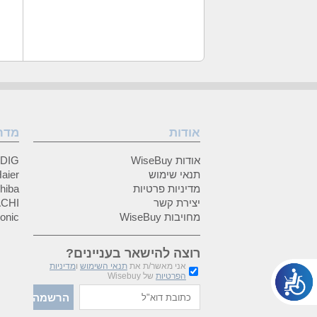
חיבור Component Video
סוג הזיכרון
חיבור Composite
סטריאו
חיבור FireWire
עדכון ושדרוג
חיבור PictBridg
עומק הצבע,מ
חיבור S/ PDIF
עיוות הרמוני
חיבור S-Video
פודקאסטים
אודות
מדר
חיבור Wi-Fi
פורמט AAC
חיבורים
פורמט AIFF
אודות WiseBuy
GRUNDIG
תנאי שימוש
Haier (האיי
מדיניות פרטיות
Toshiba (
יצירת קשר
HITACHI 
מחויבות WiseBuy
anasonic
רוצה להישאר בעניינים?
אני מאשר/ת את
תנאי השימוש
ו
מדיניות
הפרטיות
של Wisebuy