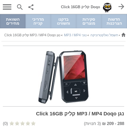
Doqo קליק Click 16GB
חדשות
סקירות
בדקנו
מדריכי
השוואת
הצרכנות
מוצרים
והשווינו
קנייה
מחירים
חשמל ואלקטרוניקה
נגני MP3 / MP4
נגן MP3 / MP4 Doqo קליק Click 16GB
>
>
>
נגן MP3 / MP4 Doqo קליק Click 16GB
288
-
209
₪
(
3
חנויות)
(0)