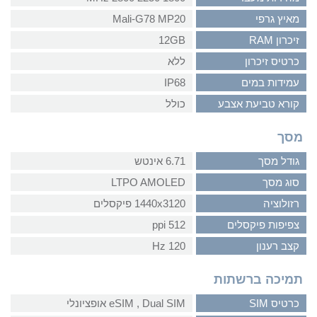
מאיץ גרפי
Mali-G78 MP20
זיכרון RAM
12GB
כרטיס זיכרון
ללא
עמידות במים
IP68
קורא טביעת אצבע
כולל
מסך
גודל מסך
6.71 אינטש
סוג מסך
LTPO AMOLED
רזולוציה
1440x3120 פיקסלים
צפיפות פיקסלים
512 ppi
קצב רענון
120 Hz
תמיכה ברשתות
כרטיס SIM
Dual SIM‏ , ‏eSIM אופציונלי