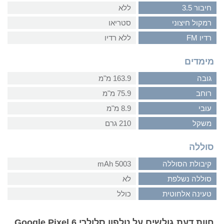
חיבור 3.5
ללא
רמקול חיצוני
סטריאו
רדיו FM
ללא רדיו
מימדים
גובה
163.9 מ"מ
רוחב
75.9 מ"מ
עובי
8.9 מ"מ
משקל
210 גרם
סוללה
קיבולת הסוללה
5003 mAh
סוללה נשלפת
לא
טעינה אלחוטית
כולל
חוות דעת גולשים על טלפון סלולרי Google Pixel 6