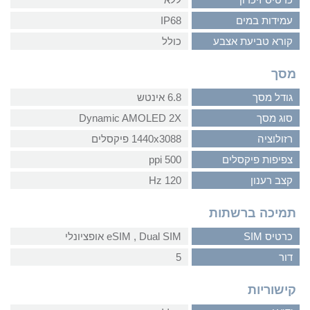
עמידות במים
IP68
קורא טביעת אצבע
כולל
מסך
גודל מסך
6.8 אינטש
סוג מסך
Dynamic AMOLED 2X
רזולוציה
1440x3088 פיקסלים
צפיפות פיקסלים
500 ppi
קצב רענון
120 Hz
תמיכה ברשתות
כרטיס SIM
Dual SIM‏ , ‏eSIM אופציונלי
דור
5
קישוריות