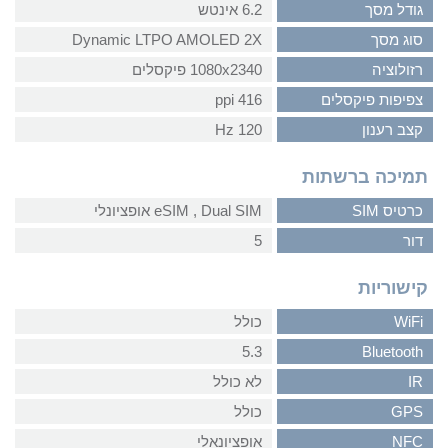
גודל מסך
6.2 אינטש
סוג מסך
Dynamic LTPO AMOLED 2X
רזולוציה
1080x2340 פיקסלים
צפיפות פיקסלים
416 ppi
קצב רענון
120 Hz
תמיכה ברשתות
כרטיס SIM
Dual SIM‏ , ‏eSIM אופציונלי
דור
5
קישוריות
WiFi
כולל
5.3
Bluetooth
IR
לא כולל
GPS
כולל
NFC
אופציונאלי