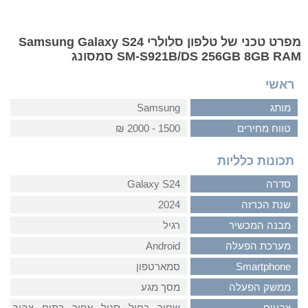
מפרט טכני של טלפון סלולרי Samsung Galaxy S24
SM-S921B/DS 256GB 8GB RAM סמסונג
ראשי
מותג
Samsung
טווח מחירים
1500 - 2000 ₪
תכונות כלליות
סדרה
Galaxy S24
שנת הכרזה
2024
מבנה המכשיר
רגיל
מערכת הפעלה
Android
Smartphone
סמארטפון
ממשק הפעלה
מסך מגע
צבעים
שחור‏ , ‏כחול‏ , ‏סגול‏ , ‏אפור‏ , ‏כתום‏ , ‏צהוב‏