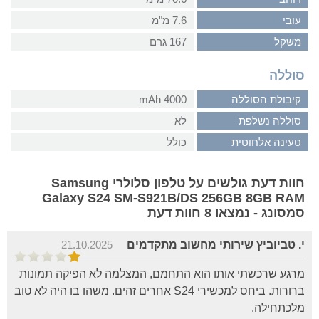
עובי
7.6 מ"מ
משקל
167 גרם
סוללה
קיבולת הסוללה
4000 mAh
סוללה נשלפת
לא
טעינה אלחוטית
כולל
חוות דעת גולשים על טלפון סלולרי Samsung
Galaxy S24 SM-S921B/DS 256GB 8GB RAM
סמסונג - נמצאו 8 חוות דעת
י. טביוביץ שירותי מחשוב מתקדמים
21.10.2025
מרגע שרכשתי אותו הוא התחמם, המצלמה לא הפיקה תמונות
ברורות. ביחס למכשירי S24 אחרים זהים. משהו בו היה לא טוב
מלכתחילה.