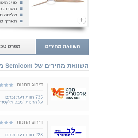
סוג:
מאוו
תאורה:
כ
שליטה מר
תאריך כנ
השוואת מחירים
מפרט טכנ
השוואת מחירים של Semicom מאוורר תקרה Hercules 60" 20W CCT SM-1070B/WH/BK נמכר ב 10 חנויות
דירוג החנות
735
חוות דעת נכתבו
על החנות "מבט אלקטרי
דירוג החנות
223
חוות דעת נכתבו