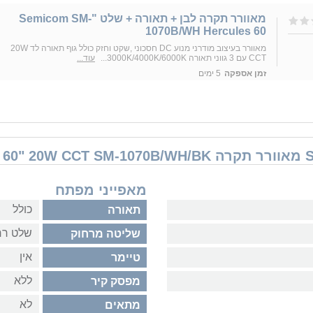
מאוורר תקרה לבן + תאורה + שלט "Semicom SM-
1070B/WH Hercules 60
מאוורר בעיצוב מודרני מנוע DC חסכוני ,שקט וחזק כולל גוף תאורה לד 20W
CCT עם 3 גווני תאורה 3000K/4000K/6000K...
עוד...
זמן אספקה
5 ימים
מאפייני מפתח
כולל
תאורה
שלט רח
שליטה מרחוק
אין
טיימר
ללא
מפסק קיר
לא
מתאים