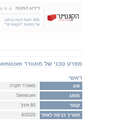
דירוג החנות
495
חוות דעת נכתבו
על החנות "הקונטיינר"
מפרט טכני של מאוורר Semicom מאוורר תקרה Hercules 60" 20W CCT SM-1070B/WH/BK
ראשי
מאוורר תקרה
סוג
Semicom
מותג
60 אינץ'
קוטר
6/2020
תאריך כניסה לאתר