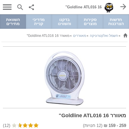
Goldline ATL016 16"
חדשות
סקירות
בדקנו
מדריכי
השוואת
הצרכנות
מוצרים
והשווינו
קנייה
מחירים
חשמל ואלקטרוניקה
מאווררים
מאוורר Goldline ATL016 16"
>
>
>
מאוורר Goldline ATL016 16"
259
-
159
₪
(
12
חנויות)
(12)