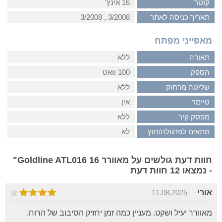
קוטר
16 אינץ'
תאריך כניסה לאתר
3/2008‏ , ‏3/2008
מאפייני מפתח
תאורה
ללא
הספק
100 וואט
שליטה מרחוק
ללא
טיימר
אין
מפסק קיר
ללא
מתאים לפרגולה/חוץ
לא
חוות דעת גולשים על מאוורר Goldline ATL016 16"
- נמצאו 12 חוות דעת
אורי
11.08.2025
מאוורר יעיל ושקט. מעניין כמה זמן יחזיק הסיבוב של הרוח.