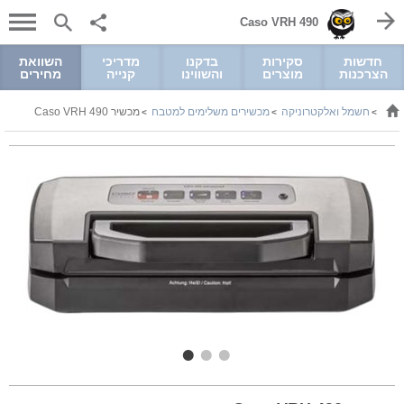
Caso VRH 490
חדשות
סקירות
בדקנו
מדריכי
השוואת
הצרכנות
מוצרים
והשווינו
קנייה
מחירים
חשמל ואלקטרוניקה
מכשירים משלימים למטבח
מכשיר Caso VRH 490
>
>
>