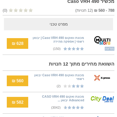
מכשיר Caso VRH 490
788
-
560
₪
(
12
חנויות)
(0)
מפרט טכני
‏מכונת וואקום Caso VRH 490 | יבואן
רשמי | אספקה מהירה
628 ₪
מודעה
(150)
השוואת מחירים מתוך 12 חנויות
‏מכונת וואקום Caso VRH 490 יבואן
רשמי
560 ₪
(2)
מכונת ואקום CASO VRH 490
Advanced יבואן ...
582 ₪
(3042)